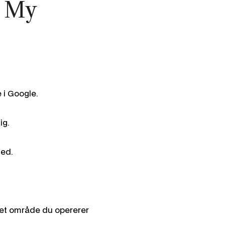
e My
 i Google.
ig.
hed.
 det område du opererer