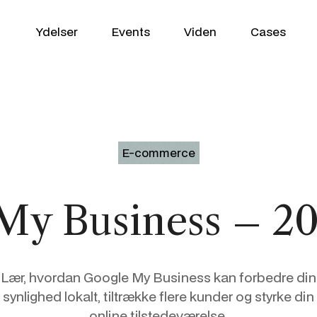
Ydelser
Events
Viden
Cases
WooCommerce
E-commerce
VækstPartner
Shopify
My Business – 20
SEO / GEO
Klaviyo
Google Ads
Profitmetrics
Lær, hvordan Google My Business kan forbedre din
Social Media
Looker Studio
synlighed lokalt, tiltrække flere kunder og styrke din
online tilstedeværelse.