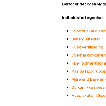
Derfor er det også vigti
Indholdsfortegnelse
Hvorfor skal du h
Synergieffekter
Husk verificering
Overhal konkurren
Fang opmærksomh
Pas på faldgruppe
Mere end bare en 
Du kan ikke nøjes
Hvad skal din Goo