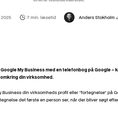
E-mail & Autom
OpenAI Product
n 2025
7 min. læsetid
Anders Stokholm 
AI
Amazon
Internationalise
AI-kollega
Synlighed i LLM
Google My Business med en telefonbog på Google – 
n omkring din virksomhed.
y Business din virksomheds profil eller “fortegnelse” på G
egnelse det første en person ser, når der bliver søgt eft