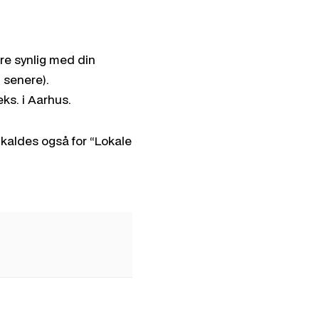
ære synlig med din
 senere).
ks. i Aarhus.
 kaldes også for “Lokale