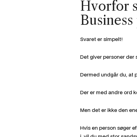
Hvorfor 
Business 
Svaret er simpelt!
Det giver personer der 
Dermed undgår du, at po
Der er med andre ord k
Men det er ikke den en
Hvis en person søger ef
i, vil du med stor sand