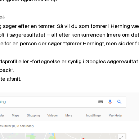
l:
g søger efter en tømrer. Så vil du som tømrer i Herning v
il i søgeresultatet – alt efter konkurrencen (mere om det
or en person der søger ”tømrer Herning”, men sidder f.e
profil eller -fortegnelse er synlig i Googles søgeresultat
 pack”.
e afsnit.