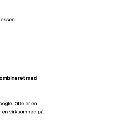
ation
 Search
Jessen
ring
'er
kombineret med
oogle. Ofte er en
er en virksomhed på