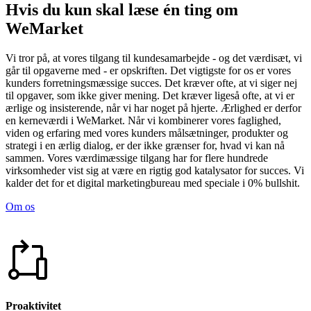
Hvis du kun skal læse én ting om
WeMarket
Vi tror på, at vores tilgang til kundesamarbejde - og det værdisæt, vi
går til opgaverne med - er opskriften. Det vigtigste for os er vores
kunders forretningsmæssige succes. Det kræver ofte, at vi siger nej
til opgaver, som ikke giver mening. Det kræver ligeså ofte, at vi er
ærlige og insisterende, når vi har noget på hjerte. Ærlighed er derfor
en kerneværdi i WeMarket. Når vi kombinerer vores faglighed,
viden og erfaring med vores kunders målsætninger, produkter og
strategi i en ærlig dialog, er der ikke grænser for, hvad vi kan nå
sammen. Vores værdimæssige tilgang har for flere hundrede
virksomheder vist sig at være en rigtig god katalysator for succes. Vi
kalder det for et digital marketingbureau med speciale i 0% bullshit.
Om os
Proaktivitet