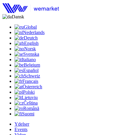
Dansk
Global
Nederlands
Deutch
English
Norsk
Svenska
Italiano
Belgium
Español
Schweiz
Français
Österreich
Polski
Lietuvių
Čeština
Română
Suomi
Ydelser
Events
Viden