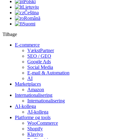
Polski
Lietuvių
Čeština
Română
Suomi
Tilbage
E-commerce
VækstPartner
SEO / GEO
Google Ads
Social Media
E-mail & Automation
AI
Marketplaces
Amazon
Internationalisering
Internationalisering
AI-kollega
AI-kollega
Platforme og tools
WooCommerce
Shopify
Klaviyo