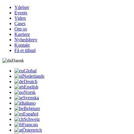
Ydelser
Events
Viden
Cases
Om os
Karriere
Nyhedsbrev
Kontakt
Få et tilbud
Dansk
Global
Nederlands
Deutch
English
Norsk
Svenska
Italiano
Belgium
Español
Schweiz
Français
Österreich