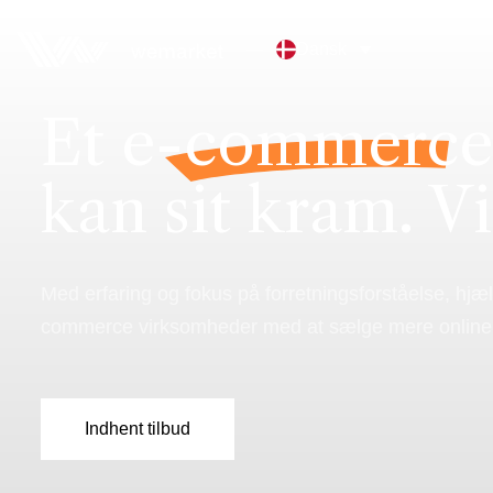
Dansk
Et
e-commerce
kan sit kram. Vi
Med erfaring og fokus på forretningsforståelse, hjæl
commerce virksomheder med at sælge mere online
Indhent tilbud