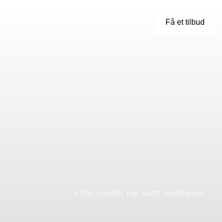
Om os
Karriere
Kontakt
Få et tilbud
+300 kunder har valgt WeMarket