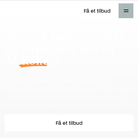
Få et tilbud
Saml alt funktionalitet
og intelligens hos en
AI-kollega
Undgå at bygge øer, spredte værktøjer og
uoverskuelige integrationer. Byg jeres AI-hub i form
af en AI-kollega, der kender jeres data, taler jeres
sprog og aldrig holder fri.
Få et tilbud