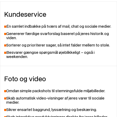
Kundeservice
Én samlet indbakke på tværs af mail, chat og sociale medier.
Genererer færdige svarforslag baseret på jeres historik og
viden.
Sorterer og prioriterer sager, så intet falder mellem to stole.
Besvarer gængse spørgsmål øjeblikkeligt – også i
weekenden.
Foto og video
Omdan simple packshots til stemningsfulde miljøbilleder.
Skab automatisk video-visninger af jeres varer til sociale
medier.
Sikrer ensartet baggrund, lyssætning og beskæring.
Skab interaktive produktvisninger direkte fra jeres billeder.