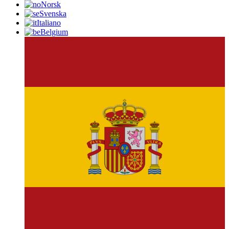
Norsk
Svenska
Italiano
Belgium