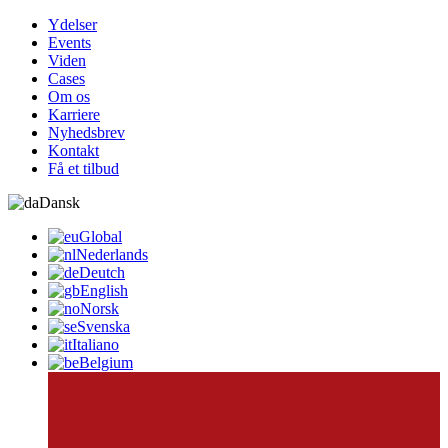
Ydelser
Events
Viden
Cases
Om os
Karriere
Nyhedsbrev
Kontakt
Få et tilbud
Dansk
Global
Nederlands
Deutch
English
Norsk
Svenska
Italiano
Belgium