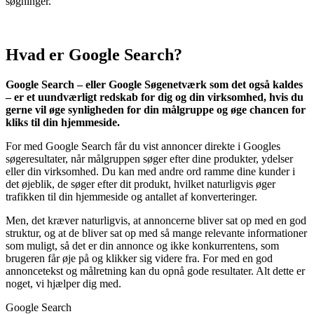
søgninger.
Hvad er Google Search?
Google Search – eller Google Søgenetværk som det også kaldes
– er et uundværligt redskab for dig og din virksomhed, hvis du
gerne vil øge synligheden for din målgruppe og øge chancen for
kliks til din hjemmeside.
For med Google Search får du vist annoncer direkte i Googles
søgeresultater, når målgruppen søger efter dine produkter, ydelser
eller din virksomhed. Du kan med andre ord ramme dine kunder i
det øjeblik, de søger efter dit produkt, hvilket naturligvis øger
trafikken til din hjemmeside og antallet af konverteringer.
Men, det kræver naturligvis, at annoncerne bliver sat op med en god
struktur, og at de bliver sat op med så mange relevante informationer
som muligt, så det er din annonce og ikke konkurrentens, som
brugeren får øje på og klikker sig videre fra. For med en god
annoncetekst og målretning kan du opnå gode resultater. Alt dette er
noget, vi hjælper dig med.
Google Search