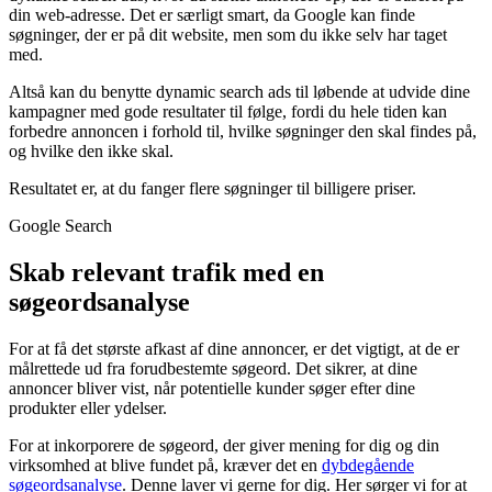
din web-adresse. Det er særligt smart, da Google kan finde
søgninger, der er på dit website, men som du ikke selv har taget
med.
Altså kan du benytte dynamic search ads til løbende at udvide dine
kampagner med gode resultater til følge, fordi du hele tiden kan
forbedre annoncen i forhold til, hvilke søgninger den skal findes på,
og hvilke den ikke skal.
Resultatet er, at du fanger flere søgninger til billigere priser.
Google Search
Skab relevant trafik med en
søgeordsanalyse
For at få det største afkast af dine annoncer, er det vigtigt, at de er
målrettede ud fra forudbestemte søgeord. Det sikrer, at dine
annoncer bliver vist, når potentielle kunder søger efter dine
produkter eller ydelser.
For at inkorporere de søgeord, der giver mening for dig og din
virksomhed at blive fundet på, kræver det en
dybdegående
søgeordsanalyse
. Denne laver vi gerne for dig. Her sørger vi for at