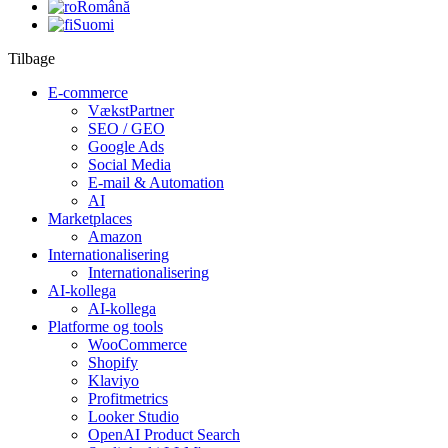
Română
Suomi
Tilbage
E-commerce
VækstPartner
SEO / GEO
Google Ads
Social Media
E-mail & Automation
AI
Marketplaces
Amazon
Internationalisering
Internationalisering
AI-kollega
AI-kollega
Platforme og tools
WooCommerce
Shopify
Klaviyo
Profitmetrics
Looker Studio
OpenAI Product Search