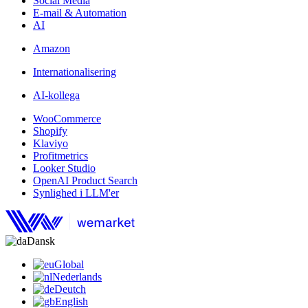
Social Media
E-mail & Automation
AI
Amazon
Internationalisering
AI-kollega
WooCommerce
Shopify
Klaviyo
Profitmetrics
Looker Studio
OpenAI Product Search
Synlighed i LLM'er
Dansk
Global
Nederlands
Deutch
English