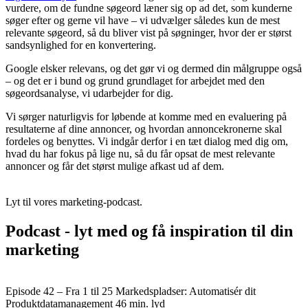
vurdere, om de fundne søgeord læner sig op ad det, som kunderne
søger efter og gerne vil have – vi udvælger således kun de mest
relevante søgeord, så du bliver vist på søgninger, hvor der er størst
sandsynlighed for en konvertering.
Google elsker relevans, og det gør vi og dermed din målgruppe også
– og det er i bund og grund grundlaget for arbejdet med den
søgeordsanalyse, vi udarbejder for dig.
Vi sørger naturligvis for løbende at komme med en evaluering på
resultaterne af dine annoncer, og hvordan annoncekronerne skal
fordeles og benyttes. Vi indgår derfor i en tæt dialog med dig om,
hvad du har fokus på lige nu, så du får opsat de mest relevante
annoncer og får det størst mulige afkast ud af dem.
Lyt til vores marketing-podcast.
Podcast - lyt med og få inspiration til din
marketing
Episode 42 – Fra 1 til 25 Markedspladser: Automatisér dit
Produktdatamanagement
46 min. lyd