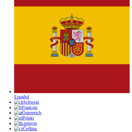
Español
Schweiz
Français
Österreich
Polski
Lietuvių
Čeština