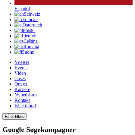
Español
Schweiz
Français
Österreich
Polski
Lietuvių
Čeština
Română
Suomi
Ydelser
Events
Viden
Cases
Om os
Karriere
Nyhedsbrev
Kontakt
Få et tilbud
Få et tilbud
Google
Søgekampagner