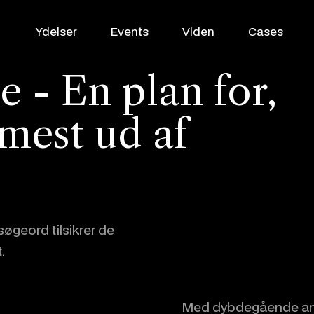
Ydelser
Events
Viden
Cases
e - En plan for,
mest ud af
WooCommerce
VækstPartner
Shopify
SEO / GEO
Klaviyo
søgeord tilsikrer de
Google Ads
Profitmetrics
.
Social Media
Looker Studio
Med dybdegående anal