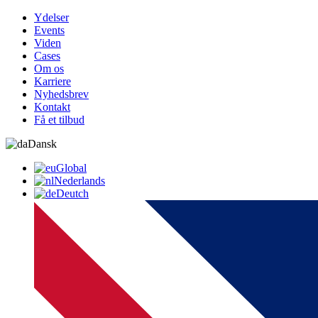
Ydelser
Events
Viden
Cases
Om os
Karriere
Nyhedsbrev
Kontakt
Få et tilbud
Dansk
Global
Nederlands
Deutch