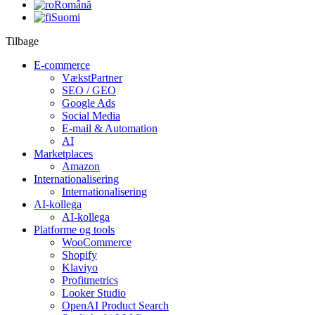
Română
Suomi
Tilbage
E-commerce
VækstPartner
SEO / GEO
Google Ads
Social Media
E-mail & Automation
AI
Marketplaces
Amazon
Internationalisering
Internationalisering
AI-kollega
AI-kollega
Platforme og tools
WooCommerce
Shopify
Klaviyo
Profitmetrics
Looker Studio
OpenAI Product Search