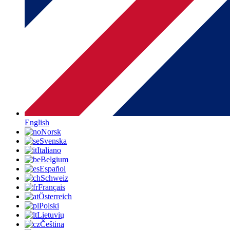
English
Norsk
Svenska
Italiano
Belgium
Español
Schweiz
Français
Österreich
Polski
Lietuvių
Čeština