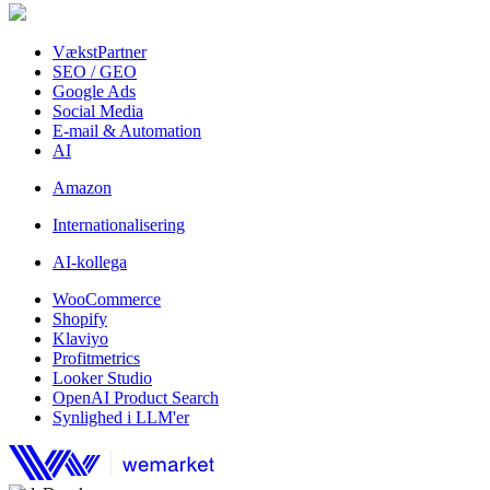
VækstPartner
SEO / GEO
Google Ads
Social Media
E-mail & Automation
AI
Amazon
Internationalisering
AI-kollega
WooCommerce
Shopify
Klaviyo
Profitmetrics
Looker Studio
OpenAI Product Search
Synlighed i LLM'er