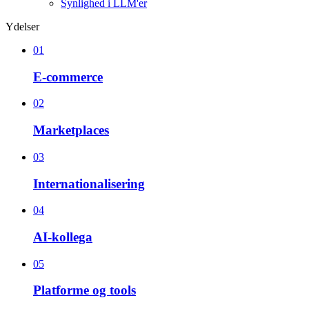
Synlighed i LLM'er
Ydelser
01
E-commerce
02
Marketplaces
03
Internationalisering
04
AI-kollega
05
Platforme og tools