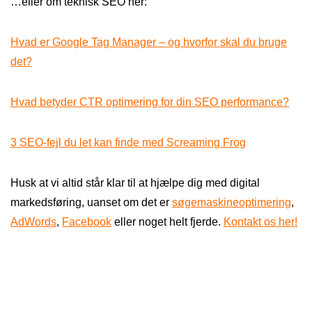
…eller om teknisk SEO her:
Hvad er Google Tag Manager – og hvorfor skal du bruge
det?
Hvad betyder CTR optimering for din SEO performance?
3 SEO-fejl du let kan finde med Screaming Frog
Husk at vi altid står klar til at hjælpe dig med digital
markedsføring, uanset om det er
søgemaskineoptimering
,
AdWords
,
Facebook
eller noget helt fjerde.
Kontakt os her!