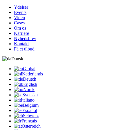
Ydelser
Events
Viden
Cases
Om os
Karriere
Nyhedsbrev
Kontakt
Få et tilbud
Dansk
Global
Nederlands
Deutch
English
Norsk
Svenska
Italiano
Belgium
Español
Schweiz
Français
Österreich