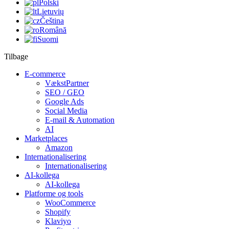
Polski
Lietuvių
Čeština
Română
Suomi
Tilbage
E-commerce
VækstPartner
SEO / GEO
Google Ads
Social Media
E-mail & Automation
AI
Marketplaces
Amazon
Internationalisering
Internationalisering
AI-kollega
AI-kollega
Platforme og tools
WooCommerce
Shopify
Klaviyo