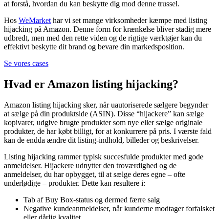
at forstå, hvordan du kan beskytte dig mod denne trussel.
Hos
WeMarket
har vi set mange virksomheder kæmpe med listing
hijacking på Amazon. Denne form for krænkelse bliver stadig mere
udbredt, men med den rette viden og de rigtige værktøjer kan du
effektivt beskytte dit brand og bevare din markedsposition.
Se vores cases
Hvad er Amazon listing hijacking?
Amazon listing hijacking sker, når uautoriserede sælgere begynder
at sælge på din produktside (ASIN). Disse “hijackere” kan sælge
kopivarer, udgive brugte produkter som nye eller sælge originale
produkter, de har købt billigt, for at konkurrere på pris. I værste fald
kan de endda ændre dit listing-indhold, billeder og beskrivelser.
Listing hijacking rammer typisk succesfulde produkter med gode
anmeldelser. Hijackere udnytter den troværdighed og de
anmeldelser, du har opbygget, til at sælge deres egne – ofte
underlødige – produkter. Dette kan resultere i:
Tab af Buy Box-status og dermed færre salg
Negative kundeanmeldelser, når kunderne modtager forfalsket
eller dårlig kvalitet