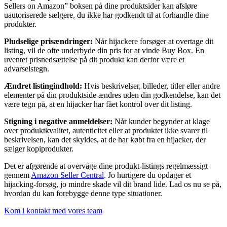
Sellers on Amazon” boksen på dine produktsider kan afsløre
uautoriserede sælgere, du ikke har godkendt til at forhandle dine
produkter.
Pludselige prisændringer:
Når hijackere forsøger at overtage dit
listing, vil de ofte underbyde din pris for at vinde Buy Box. En
uventet prisnedsættelse på dit produkt kan derfor være et
advarselstegn.
Ændret listingindhold:
Hvis beskrivelser, billeder, titler eller andre
elementer på din produktside ændres uden din godkendelse, kan det
være tegn på, at en hijacker har fået kontrol over dit listing.
Stigning i negative anmeldelser:
Når kunder begynder at klage
over produktkvalitet, autenticitet eller at produktet ikke svarer til
beskrivelsen, kan det skyldes, at de har købt fra en hijacker, der
sælger kopiprodukter.
Det er afgørende at overvåge dine produkt-listings regelmæssigt
gennem
Amazon Seller Central
. Jo hurtigere du opdager et
hijacking-forsøg, jo mindre skade vil dit brand lide. Lad os nu se på,
hvordan du kan forebygge denne type situationer.
Kom i kontakt med vores team