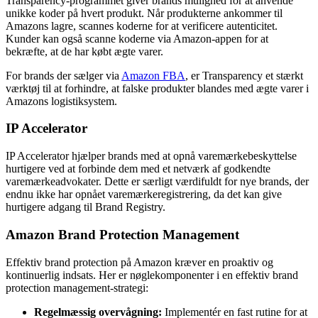
Transparency-programmet giver brands mulighed for at anvende
unikke koder på hvert produkt. Når produkterne ankommer til
Amazons lagre, scannes koderne for at verificere autenticitet.
Kunder kan også scanne koderne via Amazon-appen for at
bekræfte, at de har købt ægte varer.
For brands der sælger via
Amazon FBA
, er Transparency et stærkt
værktøj til at forhindre, at falske produkter blandes med ægte varer i
Amazons logistiksystem.
IP Accelerator
IP Accelerator hjælper brands med at opnå varemærkebeskyttelse
hurtigere ved at forbinde dem med et netværk af godkendte
varemærkeadvokater. Dette er særligt værdifuldt for nye brands, der
endnu ikke har opnået varemærkeregistrering, da det kan give
hurtigere adgang til Brand Registry.
Amazon Brand Protection Management
Effektiv brand protection på Amazon kræver en proaktiv og
kontinuerlig indsats. Her er nøglekomponenter i en effektiv brand
protection management-strategi:
Regelmæssig overvågning:
Implementér en fast rutine for at