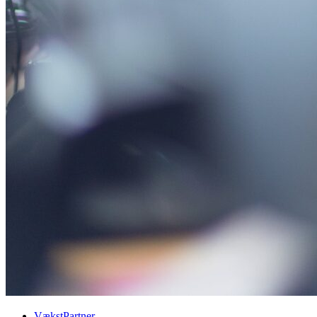
VækstPartner