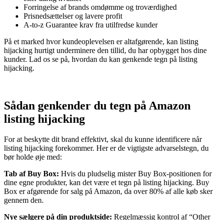
Forringelse af brands omdømme og troværdighed
Prisnedsættelser og lavere profit
A-to-z Guarantee krav fra utilfredse kunder
På et marked hvor kundeoplevelsen er altafgørende, kan listing
hijacking hurtigt underminere den tillid, du har opbygget hos dine
kunder. Lad os se på, hvordan du kan genkende tegn på listing
hijacking.
Sådan genkender du tegn på Amazon
listing hijacking
For at beskytte dit brand effektivt, skal du kunne identificere når
listing hijacking forekommer. Her er de vigtigste advarselstegn, du
bør holde øje med:
Tab af Buy Box:
Hvis du pludselig mister Buy Box-positionen for
dine egne produkter, kan det være et tegn på listing hijacking. Buy
Box er afgørende for salg på Amazon, da over 80% af alle køb sker
gennem den.
Nye sælgere på din produktside:
Regelmæssig kontrol af “Other