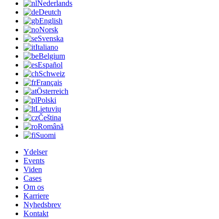
Nederlands
Deutch
English
Norsk
Svenska
Italiano
Belgium
Español
Schweiz
Français
Österreich
Polski
Lietuvių
Čeština
Română
Suomi
Ydelser
Events
Viden
Cases
Om os
Karriere
Nyhedsbrev
Kontakt