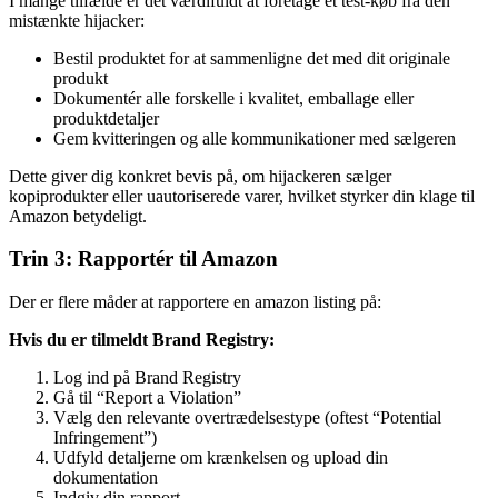
I mange tilfælde er det værdifuldt at foretage et test-køb fra den
mistænkte hijacker:
Bestil produktet for at sammenligne det med dit originale
produkt
Dokumentér alle forskelle i kvalitet, emballage eller
produktdetaljer
Gem kvitteringen og alle kommunikationer med sælgeren
Dette giver dig konkret bevis på, om hijackeren sælger
kopiprodukter eller uautoriserede varer, hvilket styrker din klage til
Amazon betydeligt.
Trin 3: Rapportér til Amazon
Der er flere måder at rapportere en amazon listing på:
Hvis du er tilmeldt Brand Registry:
Log ind på Brand Registry
Gå til “Report a Violation”
Vælg den relevante overtrædelsestype (oftest “Potential
Infringement”)
Udfyld detaljerne om krænkelsen og upload din
dokumentation
Indgiv din rapport