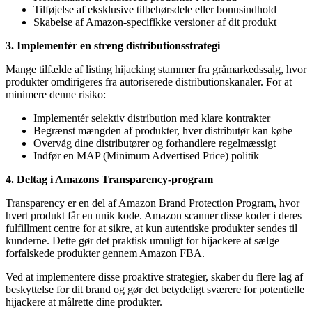
Tilføjelse af eksklusive tilbehørsdele eller bonusindhold
Skabelse af Amazon-specifikke versioner af dit produkt
3. Implementér en streng distributionsstrategi
Mange tilfælde af listing hijacking stammer fra gråmarkedssalg, hvor
produkter omdirigeres fra autoriserede distributionskanaler. For at
minimere denne risiko:
Implementér selektiv distribution med klare kontrakter
Begrænst mængden af produkter, hver distributør kan købe
Overvåg dine distributører og forhandlere regelmæssigt
Indfør en MAP (Minimum Advertised Price) politik
4. Deltag i Amazons Transparency-program
Transparency er en del af Amazon Brand Protection Program, hvor
hvert produkt får en unik kode. Amazon scanner disse koder i deres
fulfillment centre for at sikre, at kun autentiske produkter sendes til
kunderne. Dette gør det praktisk umuligt for hijackere at sælge
forfalskede produkter gennem Amazon FBA.
Ved at implementere disse proaktive strategier, skaber du flere lag af
beskyttelse for dit brand og gør det betydeligt sværere for potentielle
hijackere at målrette dine produkter.