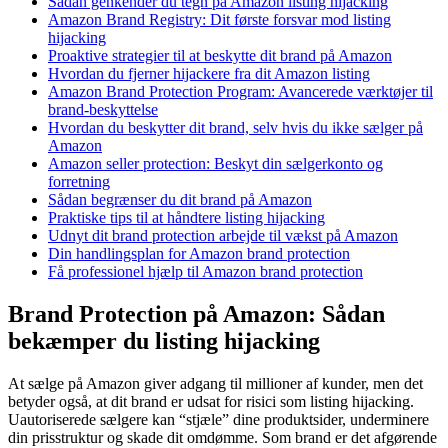
Sådan genkender du tegn på Amazon listing hijacking
Amazon Brand Registry: Dit første forsvar mod listing
hijacking
Proaktive strategier til at beskytte dit brand på Amazon
Hvordan du fjerner hijackere fra dit Amazon listing
Amazon Brand Protection Program: Avancerede værktøjer til
brand-beskyttelse
Hvordan du beskytter dit brand, selv hvis du ikke sælger på
Amazon
Amazon seller protection: Beskyt din sælgerkonto og
forretning
Sådan begrænser du dit brand på Amazon
Praktiske tips til at håndtere listing hijacking
Udnyt dit brand protection arbejde til vækst på Amazon
Din handlingsplan for Amazon brand protection
Få professionel hjælp til Amazon brand protection
Brand Protection på Amazon: Sådan
bekæmper du listing hijacking
At sælge på Amazon giver adgang til millioner af kunder, men det
betyder også, at dit brand er udsat for risici som listing hijacking.
Uautoriserede sælgere kan “stjæle” dine produktsider, underminere
din prisstruktur og skade dit omdømme. Som brand er det afgørende