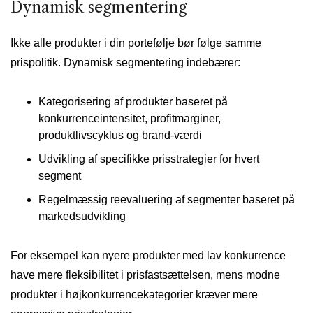
Dynamisk segmentering
Ikke alle produkter i din portefølje bør følge samme
prispolitik. Dynamisk segmentering indebærer:
Kategorisering af produkter baseret på
konkurrenceintensitet, profitmarginer,
produktlivscyklus og brand-værdi
Udvikling af specifikke prisstrategier for hvert
segment
Regelmæssig reevaluering af segmenter baseret på
markedsudvikling
For eksempel kan nyere produkter med lav konkurrence
have mere fleksibilitet i prisfastsættelsen, mens modne
produkter i højkonkurrencekategorier kræver mere