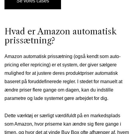
Se vores cases
Hvad er Amazon automatisk
prissætning?
Amazon automatisk prissætning (også kendt som auto-
pricing eller repricing) er et system, der giver sælgere
mulighed for at justere deres produktpriser automatisk
baseret på foruddefinerede regler. I stedet for manuelt at
ændre priser flere gange om dagen, kan du indstille
parametre og lade systemet gøre arbejdet for dig.
Dette værktøj er særligt værdifuldt på en markedsplads
som Amazon, hvor priserne kan ændre sig flere gange i
timen, og hvor det at vinde Buy Box ofte afhænger af, hvem