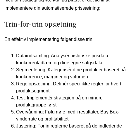
implementere din automatiserede prissætning:
Trin-for-trin opsætning
En effektiv implementering følger disse trin:
Dataindsamling: Analysér historiske prisdata,
konkurrentadfærd og dine egne salgsdata
Segmentering: Kategorisér dine produkter baseret på
konkurrence, marginer og volumen
Regelopsætning: Definér specifikke regler for hvert
produktsegment
Test: Implementér strategien på en mindre
produktgruppe først
Overvågning: Følg nøje med i resultater, Buy Box-
vinderrate og profitabilitet
Justering: Forfin reglerne baseret på de indledende