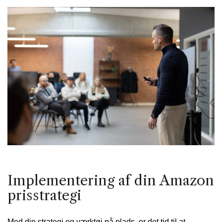
Implementering af din Amazon
prisstrategi
Med din strategi og værktøj på plads, er det tid til at