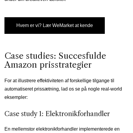
Hvem er vi? Lær WeMarket at kende
Case studies: Succesfulde
Amazon prisstrategier
For at illustrere effektiviteten af forskellige tilgange til
automatiseret prissætning, lad os se på nogle real-world
eksempler:
Case study 1: Elektronikforhandler
En mellemstor elektronikforhandler implementerede en