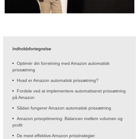
Indholdsfortegnelse
Optimér din forretning med Amazon automatisk
prissætning
Hvad er Amazon automatisk prissætning?
Fordele ved at implementere automatiseret prissætning
på Amazon
Sådan fungerer Amazon automatisk prissætning
Amazon prisoptimering: Balancen mellem volumen og
profit
De mest effektive Amazon prisstrategier