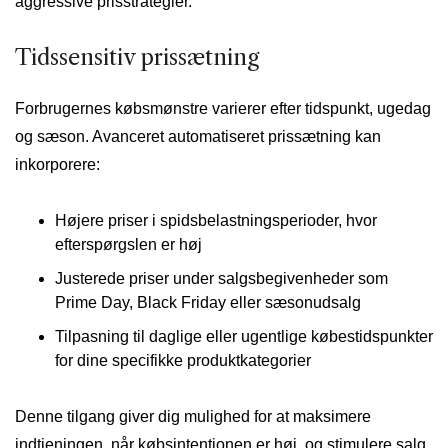
aggressive prisstrategier.
Tidssensitiv prissætning
Forbrugernes købsmønstre varierer efter tidspunkt, ugedag
og sæson. Avanceret automatiseret prissætning kan
inkorporere:
Højere priser i spidsbelastningsperioder, hvor
efterspørgslen er høj
Justerede priser under salgsbegivenheder som
Prime Day, Black Friday eller sæsonudsalg
Tilpasning til daglige eller ugentlige købestidspunkter
for dine specifikke produktkategorier
Denne tilgang giver dig mulighed for at maksimere
indtjeningen, når købsintentionen er høj, og stimulere salg