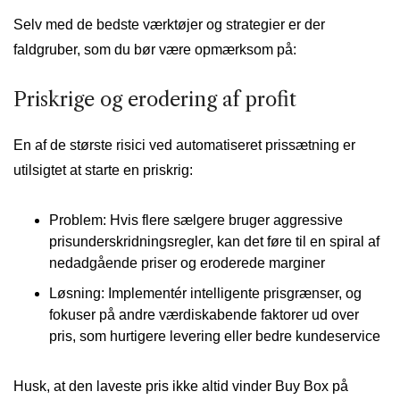
Selv med de bedste værktøjer og strategier er der
faldgruber, som du bør være opmærksom på:
Priskrige og erodering af profit
En af de største risici ved automatiseret prissætning er
utilsigtet at starte en priskrig:
Problem: Hvis flere sælgere bruger aggressive
prisunderskridningsregler, kan det føre til en spiral af
nedadgående priser og eroderede marginer
Løsning: Implementér intelligente prisgrænser, og
fokuser på andre værdiskabende faktorer ud over
pris, som hurtigere levering eller bedre kundeservice
Husk, at den laveste pris ikke altid vinder Buy Box på