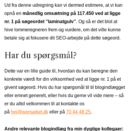
Ud fra denne udregning kan vi dermed estimere, at vi kan
opnå en
månedlig omsætning på 117.450 ved at ligge
nr. 1 på søgeordet “laminatgulv”
. Og så er det blot at
hive lommeregneren frem og vurdere, om det ville kunne
betale sig at fokusere dit SEO-arbejde på dette søgeord.
Har du spørgsmål?
Dette var en lille guide til, hvordan du kan beregne den
konkrete værdi for din virksomhed ved at ligge nr. 1 på et
givent søgeord. Hvis du har spørgsmål til til blogindlægget
eller emnet generelt, eller hvis du gerne vil vide mere – så
er du altid velkommen til at kontakte os
på
hej@wemarket.dk
eller på
70 44 48 25
.
Andre r
elevante blogindlæg fra min dygtige kollegaer: