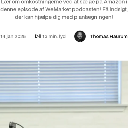
Lær om omkostningerne ved at sælge på Amazon i
E-mail & Autom
OpenAI Product
denne episode af WeMarket podcasten! Få indsigt,
der kan hjælpe dig med planlægningen!
AI
Amazon
Internationalise
AI-kollega
Synlighed i LLM
14 jan 2025
13 min. lyd
Thomas Haurum