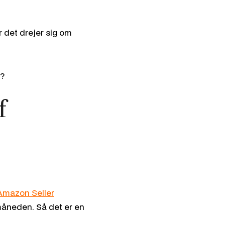
år det drejer sig om
t?
f
Amazon Seller
måneden. Så det er en