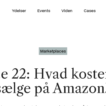
Ydelser
Events
Viden
Cases
WooCommerce
Marketplaces
VækstPartner
Shopify
e 22: Hvad koster
SEO / GEO
Klaviyo
sælge på Amazon
Google Ads
Profitmetrics
Social Media
Looker Studio