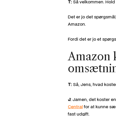
T:
Så velkommen. Hold nu
Det er jo det spørgsmål, 
Amazon.
Fordi det er jo et spørg
Amazon k
omsætni
T:
Så, Jens, hvad koste
J:
Jamen, det koster en 
Central
for at kunne sæ
fast udgift.