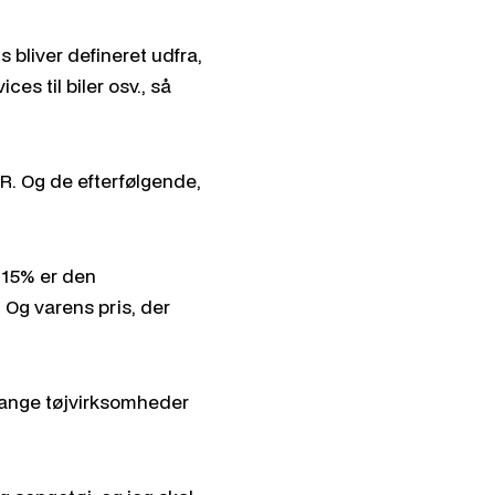
 bliver defineret udfra,
ces til biler osv., så
UR. Og de efterfølgende,
g 15% er den
 Og varens pris, der
 mange tøjvirksomheder