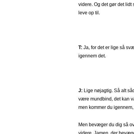
videre. Og det gør det lid
leve op til.
T:
Ja, for det er lige så s
igennem det.
J:
Lige nøjagtig. Så alt så
være mundbind, det kan væ
men kommer du igennem, s
Men bevæger du dig så over
videre. Jamen, der bevæger