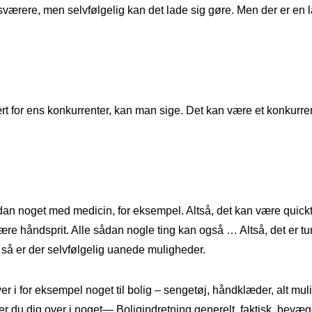
t sværere, men selvfølgelig kan det lade sig gøre. Men der er en
vært for ens konkurrenter, kan man sige. Det kan være et konku
dan noget med medicin, for eksempel. Altså, det kan være quickte
re håndsprit. Alle sådan nogle ting kan også … Altså, det er 
å er der selvfølgelig uanede muligheder.
 i for eksempel noget til bolig – sengetøj, håndklæder, alt muli
 du dig over i noget— Boligindretning generelt, faktisk, bevæge