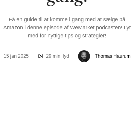
E-mail & Automat
OpenAI Product 
Få en guide til at komme i gang med at sælge på
AI
Amazon
Internationaliseri
AI-kollega
Synlighed i LLM'e
Amazon i denne episode af WeMarket podcasten! Lyt
med for nyttige tips og strategier!
15 jan 2025
29 min. lyd
Thomas Haurum