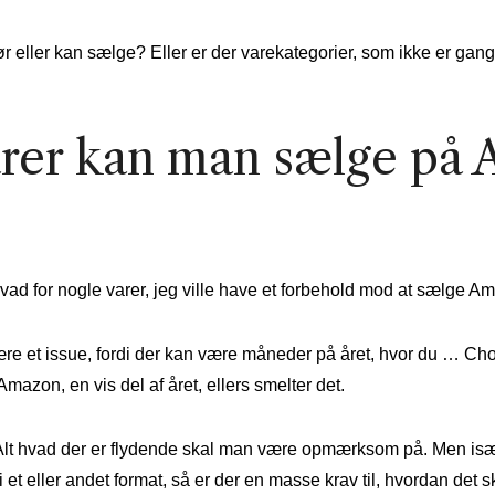
ør eller kan sælge? Eller er der varekategorier, som ikke er gan
arer kan man sælge på
vad for nogle varer, jeg ville have et forbehold mod at sælge A
re et issue, fordi der kan være måneder på året, hvor du … Ch
mazon, en vis del af året, ellers smelter det.
. Alt hvad der er flydende skal man være opmærksom på. Men især
 et eller andet format, så er der en masse krav til, hvordan det 