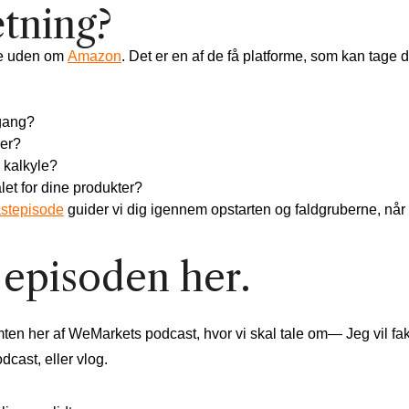
tning?
ke uden om
Amazon
. Det er en af de få platforme, som kan tage di
gang?
der?
 kalkyle?
ialet for dine produkter?
stepisode
guider vi dig igennem opstarten og faldgruberne, når
 episoden her.
en her af WeMarkets podcast, hvor vi skal tale om— Jeg vil fakt
dcast, eller vlog.