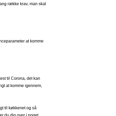
 lang række krav, man skal
rrenceparameter at komme
st til Corona, det kan
tungt at komme igennem,
gt til køkkenet og så
r du dig over i noget,