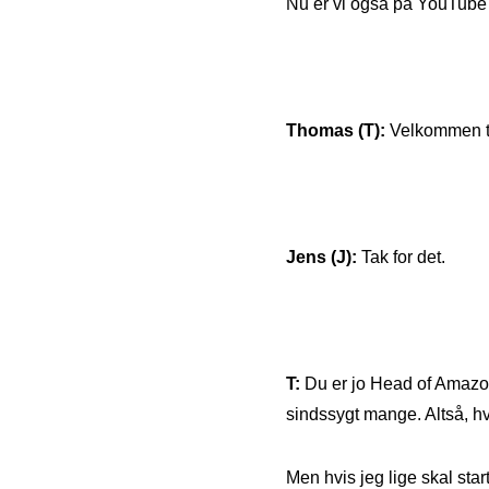
Nu er vi også på YouTube l
Thomas (T):
Velkommen ti
Jens (J):
Tak for det.
T:
Du er jo Head of Amazon 
sindssygt mange. Altså,
Men hvis jeg lige skal sta