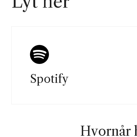
Lyt her
Spotify
Hvornår h