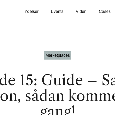
Ydelser
Events
Viden
Cases
WooCommerce
Marketplaces
VækstPartner
Shopify
de 15: Guide – S
SEO / GEO
Klaviyo
n, sådan komme
Google Ads
Profitmetrics
Social Media
Looker Studio
gang!