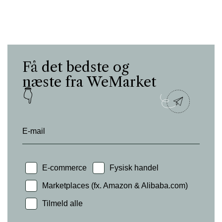
Få det bedste og
næste fra WeMarket
👇
E-mail
E-commerce
Fysisk handel
Marketplaces (fx. Amazon & Alibaba.com)
Tilmeld alle