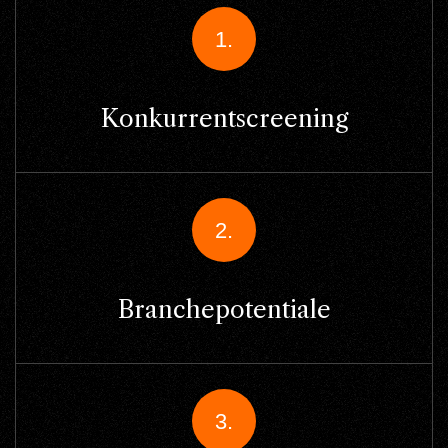
1.
Konkurrentscreening
2.
Branchepotentiale
3.