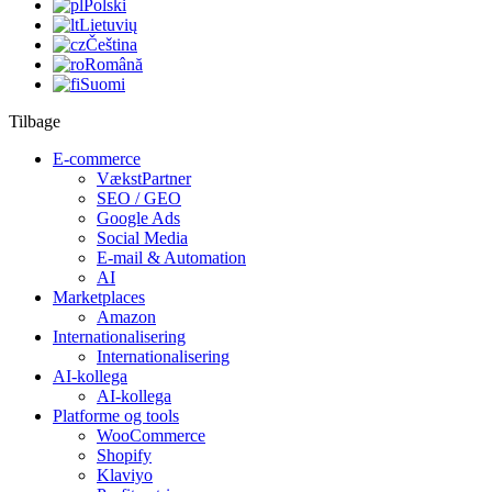
Polski
Lietuvių
Čeština
Română
Suomi
Tilbage
E-commerce
VækstPartner
SEO / GEO
Google Ads
Social Media
E-mail & Automation
AI
Marketplaces
Amazon
Internationalisering
Internationalisering
AI-kollega
AI-kollega
Platforme og tools
WooCommerce
Shopify
Klaviyo