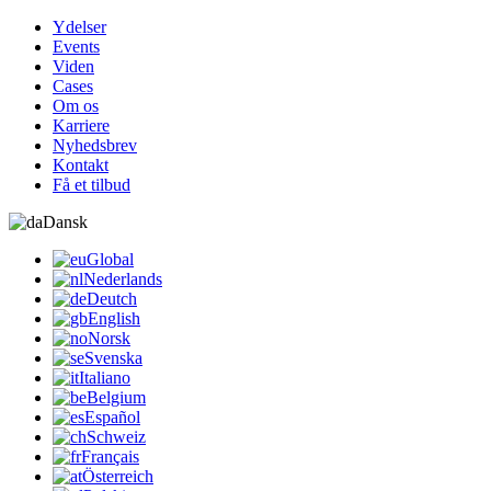
Ydelser
Events
Viden
Cases
Om os
Karriere
Nyhedsbrev
Kontakt
Få et tilbud
Dansk
Global
Nederlands
Deutch
English
Norsk
Svenska
Italiano
Belgium
Español
Schweiz
Français
Österreich