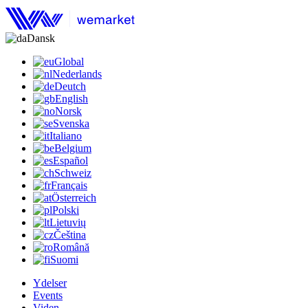
Dansk
Global
Nederlands
Deutch
English
Norsk
Svenska
Italiano
Belgium
Español
Schweiz
Français
Österreich
Polski
Lietuvių
Čeština
Română
Suomi
Ydelser
Events
Viden