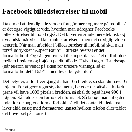
Facebook billedstørrelser til mobil
I takt med at den digitale verden foregår mere og mere på mobil, så
er det også vigtigt at vide, hvordan man udregner Facebooks
billedstørrelser til mobil også. Det bliver en smule mere teknisk og
dynamisk, når vi snakker mobilstørrelser – men det er vigtig viden
generelt. Når man arbejder i billedstørrelser til mobil, så skal man
forstå udtrykket “Aspect Ratio” – direkte oversat er det
formatforhold. Og så igen oversat til simpel dansk: Det er forholdet
mellem bredden og højden på dit billede. Hvis vi tager “Landscape”
(når telefon er vendt på siden for bredere visning), så er
formatforholdet “16:9” – men hvad betyder det?
Det betyder, at for hver gang du har 16 i bredde, så skal du have 9 i
højden. For at gøre regnestykket nemt, betyder det altså at, hvis du
gerne vil have 1600 pixels i bredden, så skal du også have 900 i
højden. Så holder den forholdet i formatet. Så længe man arbejder
indenfor de angivne formatforhold, så vil det content/billede man
laver altid passe med formaterne; uanset hvilken telefon eller tablet
det bliver set på – smart!
Format