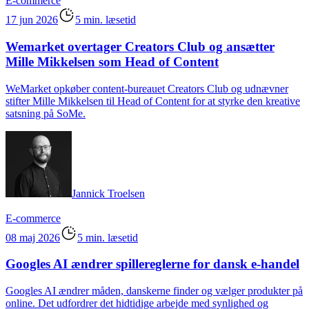
E-commerce
17 jun 2026
5 min. læsetid
Wemarket overtager Creators Club og ansætter
Mille Mikkelsen som Head of Content
WeMarket opkøber content-bureauet Creators Club og udnævner
stifter Mille Mikkelsen til Head of Content for at styrke den kreative
satsning på SoMe.
Jannick Troelsen
E-commerce
08 maj 2026
5 min. læsetid
Googles AI ændrer spillereglerne for dansk e-handel
Googles AI ændrer måden, danskerne finder og vælger produkter på
online. Det udfordrer det hidtidige arbejde med synlighed og