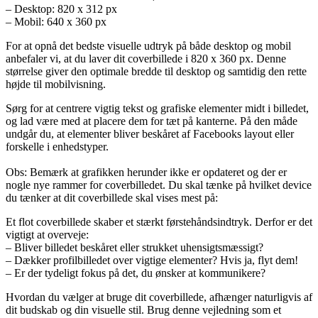
– Desktop: 820 x 312 px
– Mobil: 640 x 360 px
For at opnå det bedste visuelle udtryk på både desktop og mobil
anbefaler vi, at du laver dit coverbillede i 820 x 360 px. Denne
størrelse giver den optimale bredde til desktop og samtidig den rette
højde til mobilvisning.
Sørg for at centrere vigtig tekst og grafiske elementer midt i billedet,
og lad være med at placere dem for tæt på kanterne. På den måde
undgår du, at elementer bliver beskåret af Facebooks layout eller
forskelle i enhedstyper.
Obs: Bemærk at grafikken herunder ikke er opdateret og der er
nogle nye rammer for coverbilledet. Du skal tænke på hvilket device
du tænker at dit coverbillede skal vises mest på:
Et flot coverbillede skaber et stærkt førstehåndsindtryk. Derfor er det
vigtigt at overveje:
– Bliver billedet beskåret eller strukket uhensigtsmæssigt?
– Dækker profilbilledet over vigtige elementer? Hvis ja, flyt dem!
– Er der tydeligt fokus på det, du ønsker at kommunikere?
Hvordan du vælger at bruge dit coverbillede, afhænger naturligvis af
dit budskab og din visuelle stil. Brug denne vejledning som et