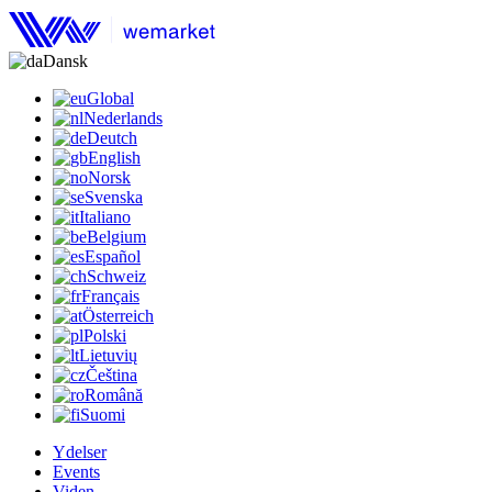
Dansk
Global
Nederlands
Deutch
English
Norsk
Svenska
Italiano
Belgium
Español
Schweiz
Français
Österreich
Polski
Lietuvių
Čeština
Română
Suomi
Ydelser
Events
Viden