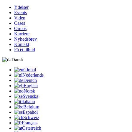
Ydelser
Events
Viden
Cases
Om os
Karriere
Nyhedsbrev
Kontakt
Få et tilbud
Dansk
Global
Nederlands
Deutch
English
Norsk
Svenska
Italiano
Belgium
Español
Schweiz
Français
Österreich