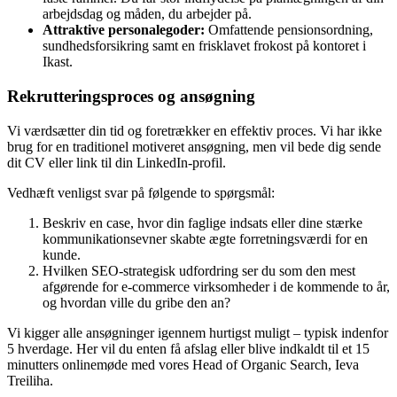
arbejdsdag og måden, du arbejder på
.
Attraktive personalegoder:
Omfattende pensionsordning,
sundhedsforsikring samt en frisklavet frokost på kontoret i
Ikast
.
Rekrutteringsproces og ansøgning
Vi værdsætter din tid og foretrækker en effektiv proces. Vi har ikke
brug for en traditionel motiveret ansøgning, men vil bede dig sende
dit CV eller link til din LinkedIn-profil.
Vedhæft venligst svar på følgende to spørgsmål:
Beskriv en case, hvor din faglige indsats eller dine stærke
kommunikationsevner skabte ægte forretningsværdi for en
kunde.
Hvilken SEO-strategisk udfordring ser du som den mest
afgørende for e-commerce virksomheder i de kommende to år,
og hvordan ville du gribe den an?
Vi kigger alle ansøgninger igennem hurtigst muligt – typisk indenfor
5 hverdage. Her vil du enten få afslag eller blive indkaldt til et 15
minutters onlinemøde med vores Head of Organic Search, Ieva
Treiliha.