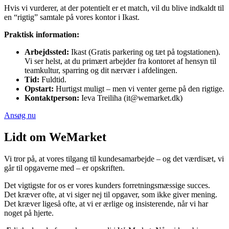
Hvis vi vurderer, at der potentielt er et match, vil du blive indkaldt til
en “rigtig” samtale på vores kontor i Ikast.
Praktisk information:
Arbejdssted:
Ikast (Gratis parkering og tæt på togstationen).
Vi ser helst, at du primært arbejder fra kontoret af hensyn til
teamkultur, sparring og dit nærvær i afdelingen.
Tid:
Fuldtid.
Opstart:
Hurtigst muligt – men vi venter gerne på den rigtige.
Kontaktperson:
Ieva Treiliha (it@wemarket.dk)
Ansøg nu
Lidt om WeMarket
Vi tror på, at vores tilgang til kundesamarbejde – og det værdisæt, vi
går til opgaverne med – er opskriften.
Det vigtigste for os er vores kunders forretningsmæssige succes.
Det kræver ofte, at vi siger nej til opgaver, som ikke giver mening.
Det kræver ligeså ofte, at vi er ærlige og insisterende, når vi har
noget på hjerte.