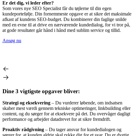
Er det dig, vi leder efter?
Som vores nye SEO Specialist får du tøjlerne til din egen
kundeportefølje
. Din fornemmeste opgave er at sikre det maksimale
afkast af kundens SEO-budget
. Du kombinerer din faglige snilde
med en evne til at drive en nærværende kundedialog, for vi tror på,
at gode resultater går hånd i hånd med sublim service og tillid
.
Ansøg nu
Dine 3 vigtigste opgaver bliver:
Strategi og eksekvering
– Du vurderer løbende, om indsatsen
skaber mest værdi gennem tekniske optimeringer, linkbuilding eller
content, og du sørger for at eksekvere på det
. Du overvåger dagligt
performance og arbejder datadrevet for at sikre fremdrift
.
Proaktiv rådgivning
– Du tager ansvar for kundedialogen og
sørger for, at kunden aldrig skal rykke dig for et svar
. Du er dygtig