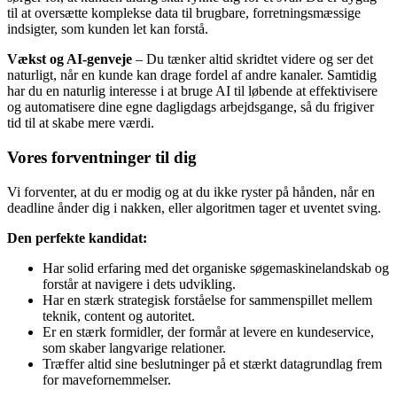
til at oversætte komplekse data til brugbare, forretningsmæssige
indsigter, som kunden let kan forstå
.
Vækst og AI-genveje
– Du tænker altid skridtet videre og ser det
naturligt, når en kunde kan drage fordel af andre kanaler
. Samtidig
har du en naturlig interesse i at bruge AI til løbende at effektivisere
og automatisere dine egne dagligdags arbejdsgange, så du frigiver
tid til at skabe mere værdi
.
Vores forventninger til dig
Vi forventer, at du er modig og at du ikke ryster på hånden, når en
deadline ånder dig i nakken, eller algoritmen tager et uventet sving
.
Den perfekte kandidat:
Har solid erfaring med det organiske søgemaskinelandskab og
forstår at navigere i dets udvikling
.
Har en stærk strategisk forståelse for sammenspillet mellem
teknik, content og autoritet
.
Er en stærk formidler, der formår at levere en kundeservice,
som skaber langvarige relationer
.
Træffer altid sine beslutninger på et stærkt datagrundlag frem
for mavefornemmelser
.