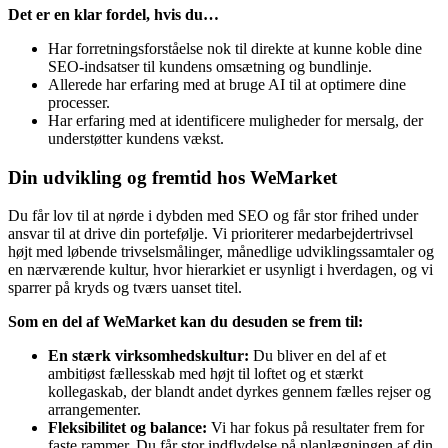
Det er en klar fordel, hvis du…
Har forretningsforståelse nok til direkte at kunne koble dine
SEO-indsatser til kundens omsætning og bundlinje
.
Allerede har erfaring med at bruge AI til at optimere dine
processer
.
Har erfaring med at identificere muligheder for mersalg, der
understøtter kundens vækst
.
Din udvikling og fremtid hos WeMarket
Du får lov til at nørde i dybden med SEO og får stor frihed under
ansvar til at drive din portefølje
. Vi prioriterer medarbejdertrivsel
højt med løbende trivselsmålinger, månedlige udviklingssamtaler og
en nærværende kultur, hvor hierarkiet er usynligt i hverdagen, og vi
sparrer på kryds og tværs uanset titel
.
Som en del af WeMarket kan du desuden se frem til:
En stærk virksomhedskultur:
Du bliver en del af et
ambitiøst fællesskab med højt til loftet og et stærkt
kollegaskab, der blandt andet dyrkes gennem fælles rejser og
arrangementer
.
Fleksibilitet og balance:
Vi har fokus på resultater frem for
faste rammer. Du får stor indflydelse på planlægningen af din