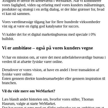
Ærlighed er derfor en kerneværdi i WeMarket. Når vi kombinerer
vores faglighed, viden og erfaring med vores kunders målsætninger,
produkter og strategi i en ærlig dialog, er der ikke grænser for, hvad
vi kan nå sammen.
Vores værdimæssige tilgang har for flere hundrede virksomheder
vist sig at være en rigtig god katalysator for succes.
Vi kalder det for et digital marketingbureau med speciale i 0%
bullshit.
Vi er ambitiøse – også på vores kunders vegne
Vi har en mission om, at være det mest anbefalelsesværdige bureau i
verden til at afsætte fysiske varer online.
Derudover er vores vision, at have en andel i hver transaktion af
fysiske varer online.
Enten gennem direkte kundesamarbejder eller gennem inspiration til
branchen.
Vil du vide mere om WeMarket?
Læs blandt andet historien om, hvorfor vores stifter, Thomas
Haurum, valgte at starte WeMarket.
Det har noget at gøre med en dårlig oplevelse og en ambition om at