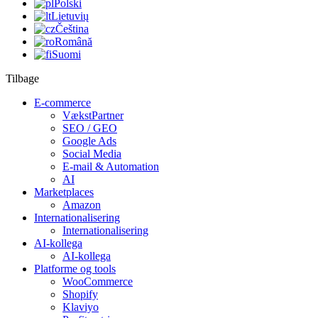
Polski
Lietuvių
Čeština
Română
Suomi
Tilbage
E-commerce
VækstPartner
SEO / GEO
Google Ads
Social Media
E-mail & Automation
AI
Marketplaces
Amazon
Internationalisering
Internationalisering
AI-kollega
AI-kollega
Platforme og tools
WooCommerce
Shopify
Klaviyo