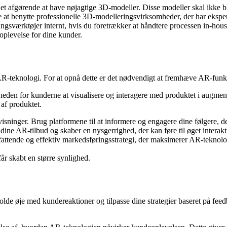
 det afgørende at have nøjagtige 3D-modeller. Disse modeller skal ikke b
e at benytte professionelle 3D-modelleringsvirksomheder, der har eksperti
gsværktøjer internt, hvis du foretrækker at håndtere processen in-house
oplevelse for dine kunder.
AR-teknologi. For at opnå dette er det nødvendigt at fremhæve AR-funkt
gheden for kunderne at visualisere og interagere med produktet i augme
 af produktet.
ninger. Brug platformene til at informere og engagere dine følgere, del
dine AR-tilbud og skaber en nysgerrighed, der kan føre til øget interak
ttende og effektiv markedsføringsstrategi, der maksimerer AR-teknolo
 får skabt en større synlighed.
 holde øje med kundereaktioner og tilpasse dine strategier baseret på fe