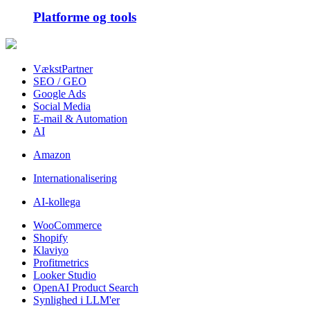
Platforme og tools
VækstPartner
SEO / GEO
Google Ads
Social Media
E-mail & Automation
AI
Amazon
Internationalisering
AI-kollega
WooCommerce
Shopify
Klaviyo
Profitmetrics
Looker Studio
OpenAI Product Search
Synlighed i LLM'er