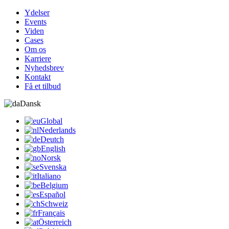
Ydelser
Events
Viden
Cases
Om os
Karriere
Nyhedsbrev
Kontakt
Få et tilbud
Dansk
Global
Nederlands
Deutch
English
Norsk
Svenska
Italiano
Belgium
Español
Schweiz
Français
Österreich