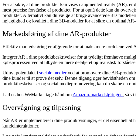
For at sikre, at dine produkter kan vises i augmented reality (AR), er
mest præcise forståelse af produktet. For at opnå dette kan du overvej
produkter. Alternativt kan du vælge at bruge avancerede 3D-modellerin
nøjagtighed og kvalitet i dine 3D-modeller for at sikre en optimal AR-
Markedsføring af dine AR-produkter
Effektiv markedsføring er afgørende for at maksimere fordelene ved 
Integrer AR i dine produktbeskrivelser for at tydeligt fremhæve muli
købsprocessen ved at tilbyde en mere detaljeret og realistisk forståelse
Udnyt potentialet i
sociale medier
ved at promovere dine AR-produktvis
dine kunder til at prøve det selv. Denne tilgang øger bevidstheden om 
produktbeskrivelser og social mediepromovering kan du skabe en omfa
Lad os hos WeMarket tage hånd om
Amazon-markedsføringen
, så vi
Overvågning og tilpasning
Når AR er implementeret i dine produktvisninger, er det essentielt at
kundeinteraktioner.