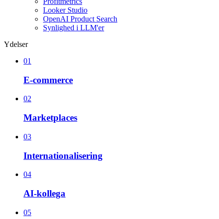
Profitmetrics
Looker Studio
OpenAI Product Search
Synlighed i LLM'er
Ydelser
01
E-commerce
02
Marketplaces
03
Internationalisering
04
AI-kollega
05