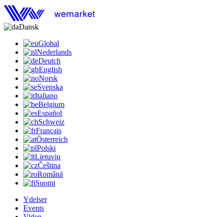
Dansk
Global
Nederlands
Deutch
English
Norsk
Svenska
Italiano
Belgium
Español
Schweiz
Français
Österreich
Polski
Lietuvių
Čeština
Română
Suomi
Ydelser
Events
Viden