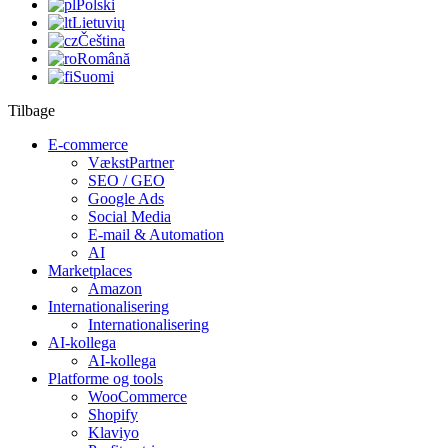
Polski
Lietuvių
Čeština
Română
Suomi
Tilbage
E-commerce
VækstPartner
SEO / GEO
Google Ads
Social Media
E-mail & Automation
AI
Marketplaces
Amazon
Internationalisering
Internationalisering
AI-kollega
AI-kollega
Platforme og tools
WooCommerce
Shopify
Klaviyo