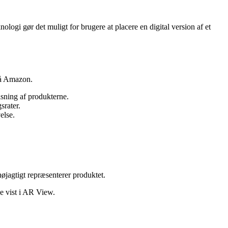
gi gør det muligt for brugere at placere en digital version af et
 på Amazon.
sning af produkterne.
srater.
else.
nøjagtigt repræsenterer produktet.
ve vist i AR View.