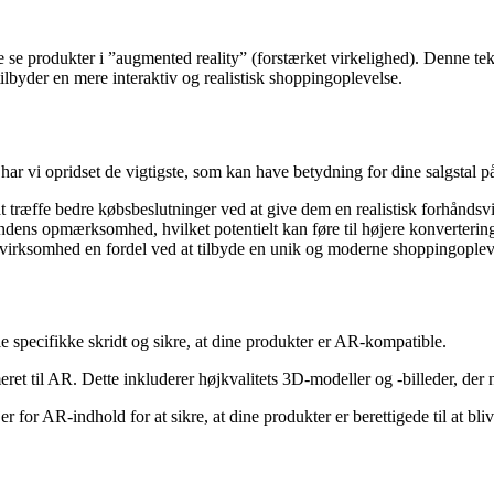
produkter i ”augmented reality” (forstærket virkelighed). Denne teknolo
lbyder en mere interaktiv og realistisk shoppingoplevelse.
har vi opridset de vigtigste, som kan have betydning for dine salgstal
ræffe bedre købsbeslutninger ved at give dem en realistisk forhåndsvi
dens opmærksomhed, hvilket potentielt kan føre til højere konvertering
virksomhed en fordel ved at tilbyde en unik og moderne shoppingoplev
 specifikke skridt og sikre, at dine produkter er AR-kompatible.
meret til AR. Dette inkluderer højkvalitets 3D-modeller og -billeder, der 
 for AR-indhold for at sikre, at dine produkter er berettigede til at bli