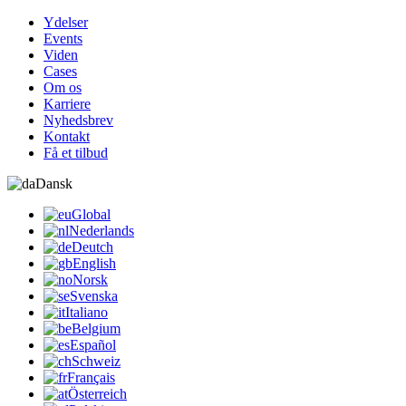
Ydelser
Events
Viden
Cases
Om os
Karriere
Nyhedsbrev
Kontakt
Få et tilbud
Dansk
Global
Nederlands
Deutch
English
Norsk
Svenska
Italiano
Belgium
Español
Schweiz
Français
Österreich