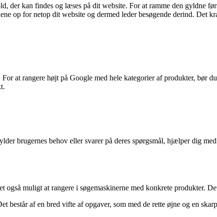
old, der kan findes og læses på dit website. For at ramme den gyldne fø
jnene op for netop dit website og dermed leder besøgende derind. Det k
For at rangere højt på Google med hele kategorier af produkter, bør du
t.
lder brugernes behov eller svarer på deres spørgsmål, hjælper dig med a
det også muligt at rangere i søgemaskinerne med konkrete produkter. Det
Det består af en bred vifte af opgaver, som med de rette øjne og en ska