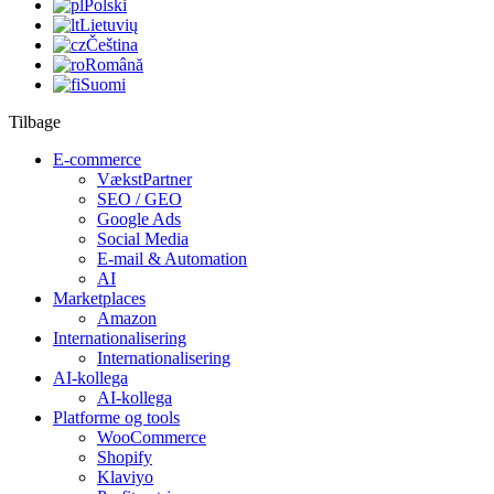
Polski
Lietuvių
Čeština
Română
Suomi
Tilbage
E-commerce
VækstPartner
SEO / GEO
Google Ads
Social Media
E-mail & Automation
AI
Marketplaces
Amazon
Internationalisering
Internationalisering
AI-kollega
AI-kollega
Platforme og tools
WooCommerce
Shopify
Klaviyo