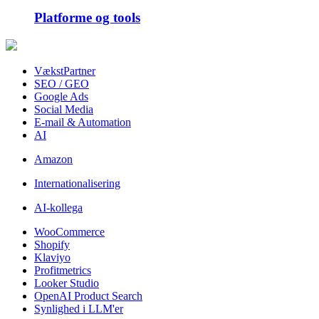
Platforme og tools
VækstPartner
SEO / GEO
Google Ads
Social Media
E-mail & Automation
AI
Amazon
Internationalisering
AI-kollega
WooCommerce
Shopify
Klaviyo
Profitmetrics
Looker Studio
OpenAI Product Search
Synlighed i LLM'er