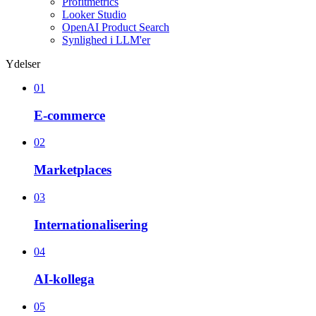
Profitmetrics
Looker Studio
OpenAI Product Search
Synlighed i LLM'er
Ydelser
01
E-commerce
02
Marketplaces
03
Internationalisering
04
AI-kollega
05