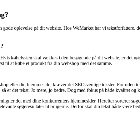
ng?
en gode oplevelse på dit website. Hos WeMarket har vi tekstforfattere, de
g?
. Hvis købelysten skal vækkes i den besøgende på dit website, er det n
lyst til at købe et produkt fra din webshop med det samme.
shop eller din hjemmeside, kræver det SEO-venlige tekster. For uden tek
så er det tekst. Jo mere, jo bedre. Dog med fokus på både kvalitet og k
nligner det med dine konkurrenters hjemmesider. Herefter sorterer søge
elevante søgeresultater til brugerne. Derfor skal din tekst både være b