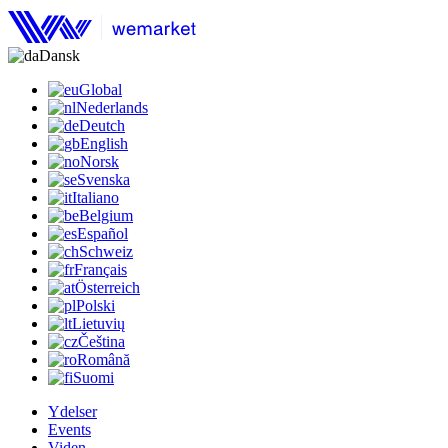
Dansk
Global
Nederlands
Deutch
English
Norsk
Svenska
Italiano
Belgium
Español
Schweiz
Français
Österreich
Polski
Lietuvių
Čeština
Română
Suomi
Ydelser
Events
Viden