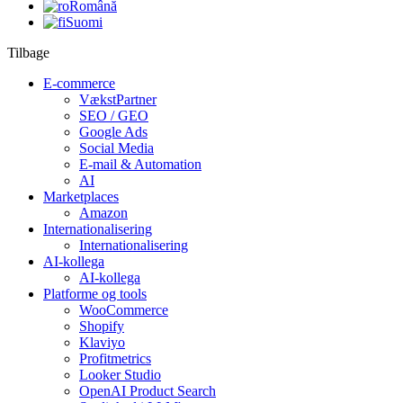
Română
Suomi
Tilbage
E-commerce
VækstPartner
SEO / GEO
Google Ads
Social Media
E-mail & Automation
AI
Marketplaces
Amazon
Internationalisering
Internationalisering
AI-kollega
AI-kollega
Platforme og tools
WooCommerce
Shopify
Klaviyo
Profitmetrics
Looker Studio
OpenAI Product Search