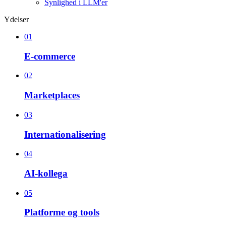
Synlighed i LLM'er
Ydelser
01
E-commerce
02
Marketplaces
03
Internationalisering
04
AI-kollega
05
Platforme og tools