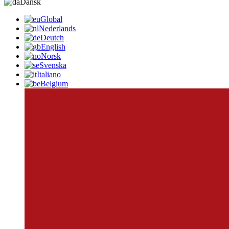
Dansk
Global
Nederlands
Deutch
English
Norsk
Svenska
Italiano
Belgium