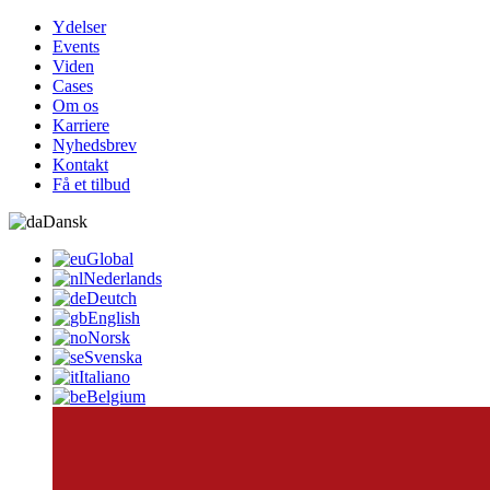
Ydelser
Events
Viden
Cases
Om os
Karriere
Nyhedsbrev
Kontakt
Få et tilbud
Dansk
Global
Nederlands
Deutch
English
Norsk
Svenska
Italiano
Belgium