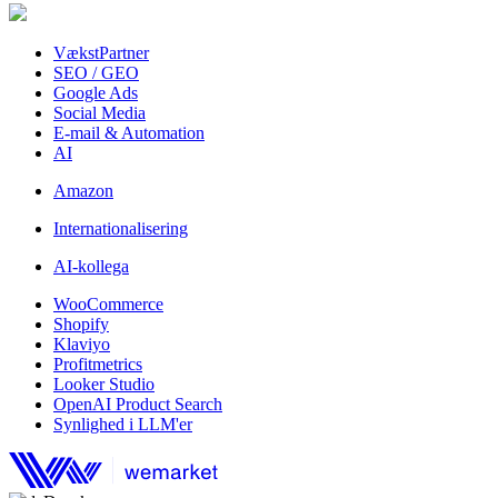
VækstPartner
SEO / GEO
Google Ads
Social Media
E-mail & Automation
AI
Amazon
Internationalisering
AI-kollega
WooCommerce
Shopify
Klaviyo
Profitmetrics
Looker Studio
OpenAI Product Search
Synlighed i LLM'er