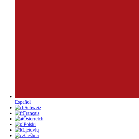
Español
Schweiz
Français
Österreich
Polski
Lietuvių
Čeština