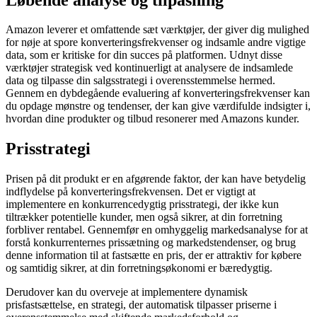
Amazon leverer et omfattende sæt værktøjer, der giver dig mulighed
for nøje at spore konverteringsfrekvenser og indsamle andre vigtige
data, som er kritiske for din succes på platformen. Udnyt disse
værktøjer strategisk ved kontinuerligt at analysere de indsamlede
data og tilpasse din salgsstrategi i overensstemmelse hermed.
Gennem en dybdegående evaluering af konverteringsfrekvenser kan
du opdage mønstre og tendenser, der kan give værdifulde indsigter i,
hvordan dine produkter og tilbud resonerer med Amazons kunder.
Prisstrategi
Prisen på dit produkt er en afgørende faktor, der kan have betydelig
indflydelse på konverteringsfrekvensen. Det er vigtigt at
implementere en konkurrencedygtig prisstrategi, der ikke kun
tiltrækker potentielle kunder, men også sikrer, at din forretning
forbliver rentabel. Gennemfør en omhyggelig markedsanalyse for at
forstå konkurrenternes prissætning og markedstendenser, og brug
denne information til at fastsætte en pris, der er attraktiv for købere
og samtidig sikrer, at din forretningsøkonomi er bæredygtig.
Derudover kan du overveje at implementere dynamisk
prisfastsættelse, en strategi, der automatisk tilpasser priserne i