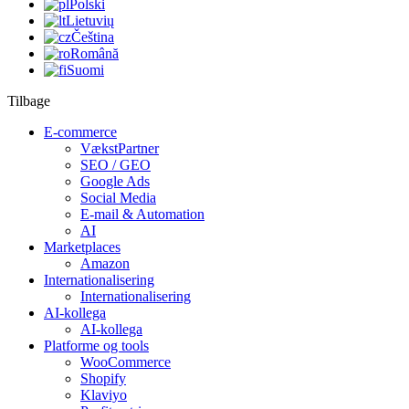
Polski
Lietuvių
Čeština
Română
Suomi
Tilbage
E-commerce
VækstPartner
SEO / GEO
Google Ads
Social Media
E-mail & Automation
AI
Marketplaces
Amazon
Internationalisering
Internationalisering
AI-kollega
AI-kollega
Platforme og tools
WooCommerce
Shopify
Klaviyo