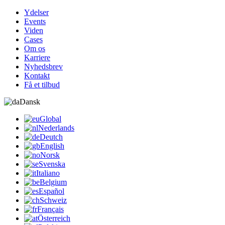
Ydelser
Events
Viden
Cases
Om os
Karriere
Nyhedsbrev
Kontakt
Få et tilbud
Dansk
Global
Nederlands
Deutch
English
Norsk
Svenska
Italiano
Belgium
Español
Schweiz
Français
Österreich