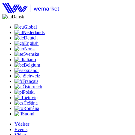
Dansk
Global
Nederlands
Deutch
English
Norsk
Svenska
Italiano
Belgium
Español
Schweiz
Français
Österreich
Polski
Lietuvių
Čeština
Română
Suomi
Ydelser
Events
Viden