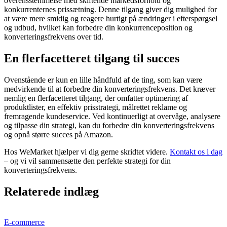
overensstemmelse med skiftende markedsforhold og
konkurrenternes prissætning. Denne tilgang giver dig mulighed for
at være mere smidig og reagere hurtigt på ændringer i efterspørgsel
og udbud, hvilket kan forbedre din konkurrenceposition og
konverteringsfrekvens over tid.
En flerfacetteret tilgang til succes
Ovenstående er kun en lille håndfuld af de ting, som kan være
medvirkende til at forbedre din konverteringsfrekvens. Det kræver
nemlig en flerfacetteret tilgang, der omfatter optimering af
produktlister, en effektiv prisstrategi, målrettet reklame og
fremragende kundeservice. Ved kontinuerligt at overvåge, analysere
og tilpasse din strategi, kan du forbedre din konverteringsfrekvens
og opnå større succes på Amazon.
Hos WeMarket hjælper vi dig gerne skridtet videre.
Kontakt os i dag
– og vi vil sammensætte den perfekte strategi for din
konverteringsfrekvens.
Relaterede indlæg
E-commerce