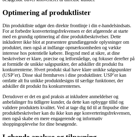
Optimering af produktlister
Din produktliste udgør den direkte frontlinje i din e-handelsindsats.
For at forbedre konverteringsfrekvensen er det afgørende at starte
med en grundig optimering af dine produktbeskrivelser. Dette
inkluderer ikke blot at præsentere grundlæggende oplysninger om
produktet, men også at indfange opmærksomheden og vække
interesse hos potentielle købere. Begynd med at sikre, at dine
beskrivelser er klare, præcise og letforståelige, og fokuser derefter på
at formidle de unikke salgspunkter, der adskiller dit produkt fra
konkurrenterne. Hvert produkt skal have klare unikke salgspunkter
(USP’er). Disse skal fremhæves i dine produktlister. USP’er kan
omfatte alt fra unikke produktdesigns til særlige funktioner, der
adskiller dit produkt fra konkurrenternes.
Derudover er det en god praksis at inkludere anmeldelser og
anbefalinger fra tidligere kunder, da dette kan opbygge tillid og
validere produktets kvalitet. Ved at tage dig tid til at finpudse dine
produktbeskrivelser kan du ikke kun øge konverteringsfrekvensen,
men også skabe en mere engagerende og informativ
shoppingoplevelse for dine besøgende.
Løbende analyse og tilpasning