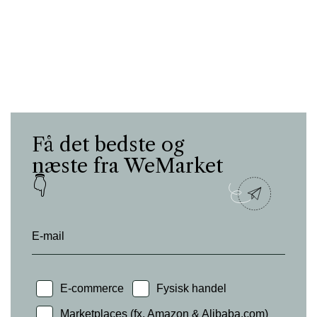
Få det bedste og
næste fra WeMarket
👇
E-mail
E-commerce
Fysisk handel
Marketplaces (fx. Amazon & Alibaba.com)