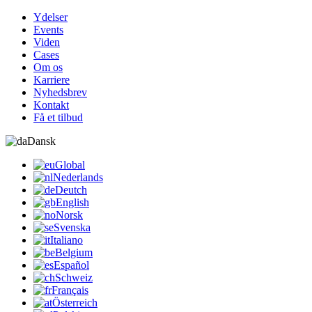
Ydelser
Events
Viden
Cases
Om os
Karriere
Nyhedsbrev
Kontakt
Få et tilbud
Dansk
Global
Nederlands
Deutch
English
Norsk
Svenska
Italiano
Belgium
Español
Schweiz
Français
Österreich