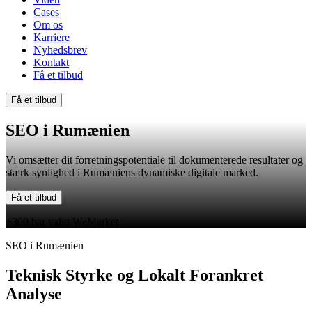
Cases
Om os
Karriere
Nyhedsbrev
Kontakt
Få et tilbud
Få et tilbud
SEO i Rumænien
Vi omsætter dit forretningspotentiale til dokumenterede resultater og
stærk synlighed i Rumæniens dynamiske digitale marked.
Få et tilbud
+300 har valgt WeMarket
SEO i Rumænien
Teknisk Styrke og Lokalt Forankret
Analyse