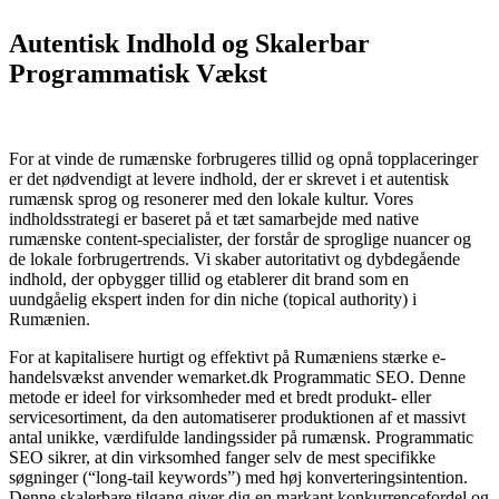
Autentisk Indhold og Skalerbar
Programmatisk Vækst
For at vinde de rumænske forbrugeres tillid og opnå topplaceringer
er det nødvendigt at levere indhold, der er skrevet i et autentisk
rumænsk sprog og resonerer med den lokale kultur. Vores
indholdsstrategi er baseret på et tæt samarbejde med native
rumænske content-specialister, der forstår de sproglige nuancer og
de lokale forbrugertrends. Vi skaber autoritativt og dybdegående
indhold, der opbygger tillid og etablerer dit brand som en
uundgåelig ekspert inden for din niche (topical authority) i
Rumænien.
For at kapitalisere hurtigt og effektivt på Rumæniens stærke e-
handelsvækst anvender wemarket.dk Programmatic SEO. Denne
metode er ideel for virksomheder med et bredt produkt- eller
servicesortiment, da den automatiserer produktionen af et massivt
antal unikke, værdifulde landingssider på rumænsk. Programmatic
SEO sikrer, at din virksomhed fanger selv de mest specifikke
søgninger (“long-tail keywords”) med høj konverteringsintention.
Denne skalerbare tilgang giver dig en markant konkurrencefordel og