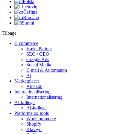
Polski
Lietuvių
Čeština
Română
Suomi
Tilbage
E-commerce
VækstPartner
SEO / GEO
Google Ads
Social Media
E-mail & Automation
AI
Marketplaces
Amazon
Internationalisering
Internationalisering
AI-kollega
AI-kollega
Platforme og tools
WooCommerce
Shopify
Klaviyo