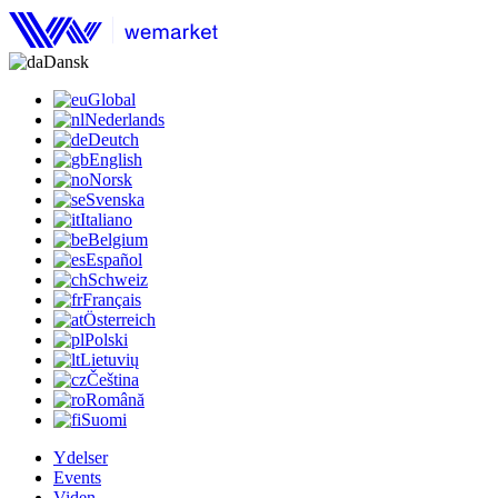
Dansk
Global
Nederlands
Deutch
English
Norsk
Svenska
Italiano
Belgium
Español
Schweiz
Français
Österreich
Polski
Lietuvių
Čeština
Română
Suomi
Ydelser
Events
Viden