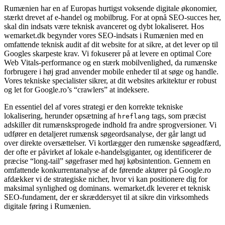
Rumænien har en af Europas hurtigst voksende digitale økonomier,
stærkt drevet af e-handel og mobilbrug. For at opnå SEO-succes her,
skal din indsats være teknisk avanceret og dybt lokaliseret. Hos
wemarket.dk begynder vores SEO-indsats i Rumænien med en
omfattende teknisk audit af dit website for at sikre, at det lever op til
Googles skarpeste krav. Vi fokuserer på at levere en optimal Core
Web Vitals-performance og en stærk mobilvenlighed, da rumænske
forbrugere i høj grad anvender mobile enheder til at søge og handle.
Vores tekniske specialister sikrer, at dit websites arkitektur er robust
og let for Google.ro’s “crawlers” at indeksere.
En essentiel del af vores strategi er den korrekte tekniske
lokalisering, herunder opsætning af
tags, som præcist
hreflang
adskiller dit rumænsksprogede indhold fra andre sprogversioner. Vi
udfører en detaljeret rumænsk søgeordsanalyse, der går langt ud
over direkte oversættelser. Vi kortlægger den rumænske søgeadfærd,
der ofte er påvirket af lokale e-handelsgiganter, og identificerer de
præcise “long-tail” søgefraser med høj købsintention. Gennem en
omfattende konkurrentanalyse af de førende aktører på Google.ro
afdækker vi de strategiske nicher, hvor vi kan positionere dig for
maksimal synlighed og dominans. wemarket.dk leverer et teknisk
SEO-fundament, der er skræddersyet til at sikre din virksomheds
digitale føring i Rumænien.