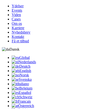
Ydelser
Events
Viden
Cases
Om os
Karriere
Nyhedsbrev
Kontakt
Få et tilbud
Dansk
Global
Nederlands
Deutch
English
Norsk
Svenska
Italiano
Belgium
Español
Schweiz
Français
Österreich