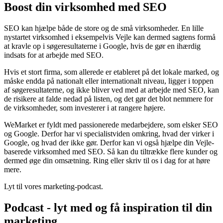
Boost din virksomhed med SEO
SEO kan hjælpe både de store og de små virksomheder. En lille
nystartet virksomhed i eksempelvis Vejle kan dermed sagtens formå
at kravle op i søgeresultaterne i Google, hvis de gør en ihærdig
indsats for at arbejde med SEO.
Hvis et stort firma, som allerede er etableret på det lokale marked, og
måske endda på nationalt eller internationalt niveau, ligger i toppen
af søgeresultaterne, og ikke bliver ved med at arbejde med SEO, kan
de risikere at falde nedad på listen, og det gør det blot nemmere for
de virksomheder, som investerer i at rangere højere.
WeMarket er fyldt med passionerede medarbejdere, som elsker SEO
og Google. Derfor har vi specialistviden omkring, hvad der virker i
Google, og hvad der ikke gør. Derfor kan vi også hjælpe din Vejle-
baserede virksomhed med SEO. Så kan du tiltrække flere kunder og
dermed øge din omsætning. Ring eller skriv til os i dag for at høre
mere.
Lyt til vores marketing-podcast.
Podcast - lyt med og få inspiration til din
marketing