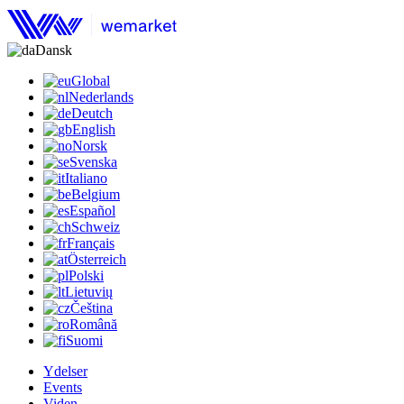
Dansk
Global
Nederlands
Deutch
English
Norsk
Svenska
Italiano
Belgium
Español
Schweiz
Français
Österreich
Polski
Lietuvių
Čeština
Română
Suomi
Ydelser
Events
Viden