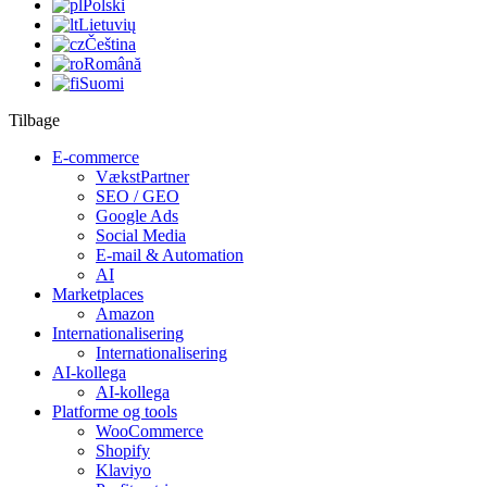
Polski
Lietuvių
Čeština
Română
Suomi
Tilbage
E-commerce
VækstPartner
SEO / GEO
Google Ads
Social Media
E-mail & Automation
AI
Marketplaces
Amazon
Internationalisering
Internationalisering
AI-kollega
AI-kollega
Platforme og tools
WooCommerce
Shopify
Klaviyo