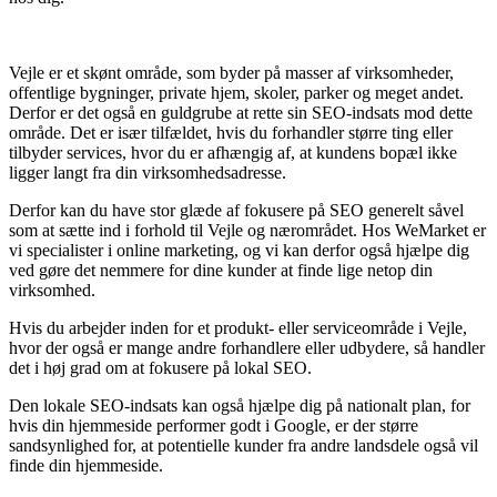
Vejle er et skønt område, som byder på masser af virksomheder,
offentlige bygninger, private hjem, skoler, parker og meget andet.
Derfor er det også en guldgrube at rette sin SEO-indsats mod dette
område. Det er især tilfældet, hvis du forhandler større ting eller
tilbyder services, hvor du er afhængig af, at kundens bopæl ikke
ligger langt fra din virksomhedsadresse.
Derfor kan du have stor glæde af fokusere på SEO generelt såvel
som at sætte ind i forhold til Vejle og nærområdet. Hos WeMarket er
vi specialister i online marketing, og vi kan derfor også hjælpe dig
ved gøre det nemmere for dine kunder at finde lige netop din
virksomhed.
Hvis du arbejder inden for et produkt- eller serviceområde i Vejle,
hvor der også er mange andre forhandlere eller udbydere, så handler
det i høj grad om at fokusere på lokal SEO.
Den lokale SEO-indsats kan også hjælpe dig på nationalt plan, for
hvis din hjemmeside performer godt i Google, er der større
sandsynlighed for, at potentielle kunder fra andre landsdele også vil
finde din hjemmeside.