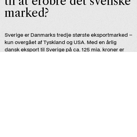
til at erobre det svenske
marked?
Sverige er Danmarks tredje største eksportmarked –
kun overgået af Tyskland og USA. Med en årlig
dansk eksport til Sverige på ca. 125 mia. kroner er
det svenske marked en oplagt mulighed for vækst.
Hvorfor vælge det svenske marked?
Sverige er Danmarks vigtigste marked målt på
eksport pr. indbygger. Hver svensker bruger i
gennemsnit omkring 12.000 danske kroner årligt på
danske varer og tjenester – seks gange så meget
som tyskere. Det viser en enorm købekraft og
interesse for danske produkter og ydelser.
Vi hjælper dig med at få succes i Sverige