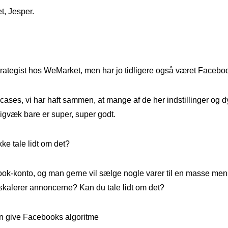
t, Jesper.
rategist hos WeMarket, men har jo tidligere også været Faceboo
 cases, vi har haft sammen, at mange af de her indstillinger og
adigvæk bare er super, super godt.
kke tale lidt om det?
k-konto, og man gerne vil sælge nogle varer til en masse menn
 skalerer annoncerne? Kan du tale lidt om det?
n give Facebooks algoritme