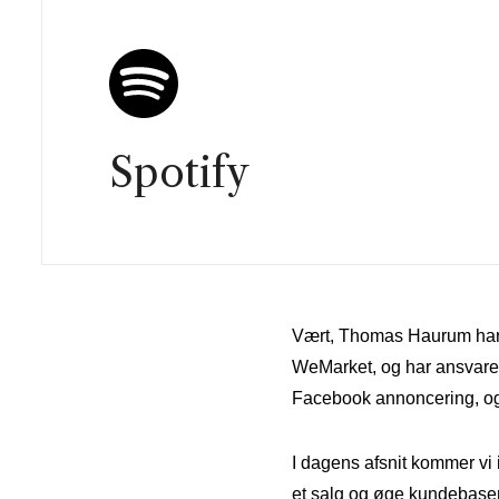
Spotify
Vært, Thomas Haurum har d
WeMarket, og har ansvaret
Facebook annoncering, og d
I dagens afsnit kommer vi
et salg og øge kundebasen