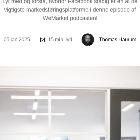
Lyt med og forstå, hvorfor Facebook stadig er en af de
E-mail & Automat
OpenAI Product 
vigtigste markedsføringsplatforme i denne episode af
WeMarket podcasten!
AI
Amazon
Internationaliseri
AI-kollega
Synlighed i LLM'e
05 jan 2025
15 min. lyd
Thomas Haurum