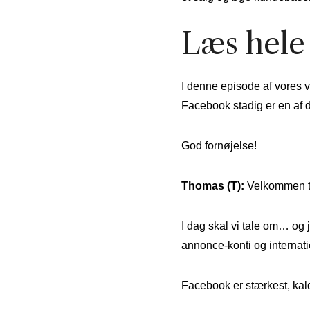
Læs hele
I denne episode af vores 
Facebook stadig er en af de
God fornøjelse!
Thomas (T):
Velkommen ti
I dag skal vi tale om… og j
annonce-konti og internati
Facebook er stærkest, kald