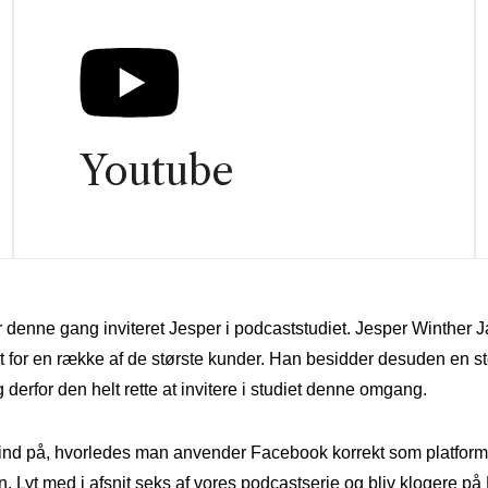
Youtube
enne gang inviteret Jesper i podcaststudiet. Jesper Winther J
 for en række af de største kunder. Han besidder desuden en sto
erfor den helt rette at invitere i studiet denne omgang.
 ind på, hvorledes man anvender Facebook korrekt som platform
. Lyt med i afsnit seks af vores podcastserie og bliv klogere 