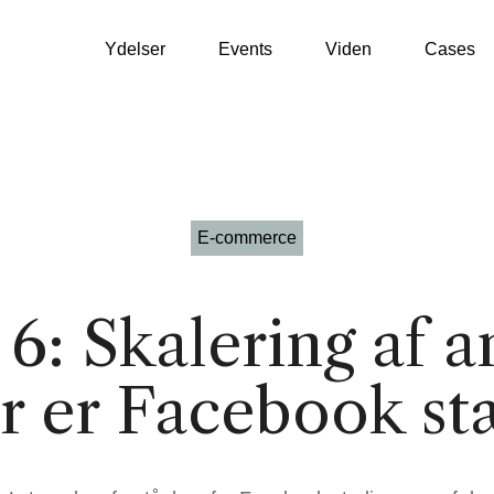
Ydelser
Events
Viden
Cases
WooCommerce
E-commerce
VækstPartner
Shopify
6: Skalering af 
SEO / GEO
Klaviyo
r er Facebook st
Google Ads
Profitmetrics
Social Media
Looker Studio