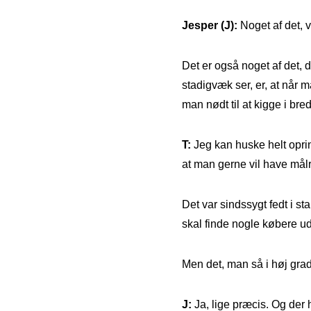
Jesper (J):
Noget af det, v
Det er også noget af det, d
stadigvæk ser, er, at når m
man nødt til at kigge i bre
T:
Jeg kan huske helt opri
at man gerne vil have målre
Det var sindssygt fedt i sta
skal finde nogle købere u
Men det, man så i høj gra
J:
Ja, lige præcis. Og der