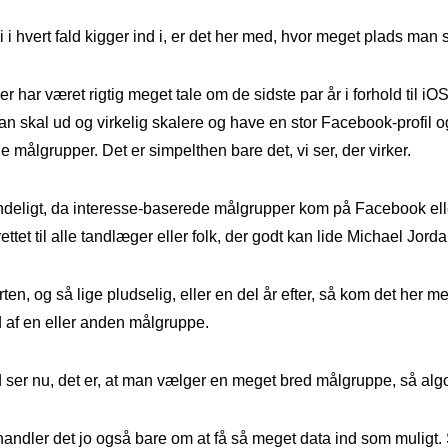
i i hvert fald kigger ind i, er det her med, hvor meget plads man 
er har været rigtig meget tale om de sidste par år i forhold til i
an skal ud og virkelig skalere og have en stor Facebook-profil og 
de målgrupper. Det er simpelthen bare det, vi ser, der virker.
ndeligt, da interesse-baserede målgrupper kom på Facebook ell
ttet til alle tandlæger eller folk, der godt kan lide Michael Jorda
rten, og så lige pludselig, eller en del år efter, så kom det her me
d af en eller anden målgruppe.
d ser nu, det er, at man vælger en meget bred målgruppe, så alg
 handler det jo også bare om at få så meget data ind som muligt