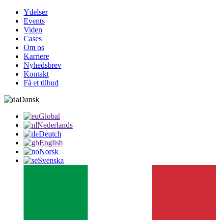
Ydelser
Events
Viden
Cases
Om os
Karriere
Nyhedsbrev
Kontakt
Få et tilbud
Dansk
Global
Nederlands
Deutch
English
Norsk
Svenska