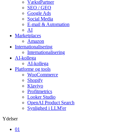
VækstPartner
SEO / GEO
Google Ads
Social Media
E-mail & Automation
AI
Marketplaces
Amazon
Internationalisering
Internationalisering
AI-kollega
AI-kollega
Platforme og tools
WooCommerce
Shopify
Klaviyo
Profitmetrics
Looker Studio
OpenAI Product Search
Synlighed i LLM'er
Ydelser
01