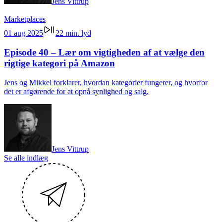
Jens Vittrup
Marketplaces
01 aug 2025
22 min. lyd
Episode 40 – Lær om vigtigheden af at vælge den
rigtige kategori på Amazon
Jens og Mikkel forklarer, hvordan kategorier fungerer, og hvorfor
det er afgørende for at opnå synlighed og salg.
Jens Vittrup
Se alle indlæg