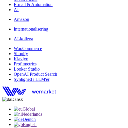
E-mail & Automation
AI
Amazon
Internationalisering
AI-kollega
WooCommerce
Shopify
Klaviyo
Profitmetrics
Looker Studio
OpenAI Product Search
Synlighed i LLM'er
Dansk
Global
Nederlands
Deutch
English