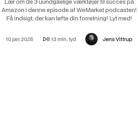
Lær om de 3 uundgåelige værktøjer til succes på
E-mail & Autom
OpenAI Product
Amazon i denne episode af WeMarket podcasten!
Få indsigt, der kan løfte din forretning! Lyt med!
AI
Amazon
Internationalise
AI-kollega
Synlighed i LLM
10 jan 2025
13 min. lyd
Jens Vittrup