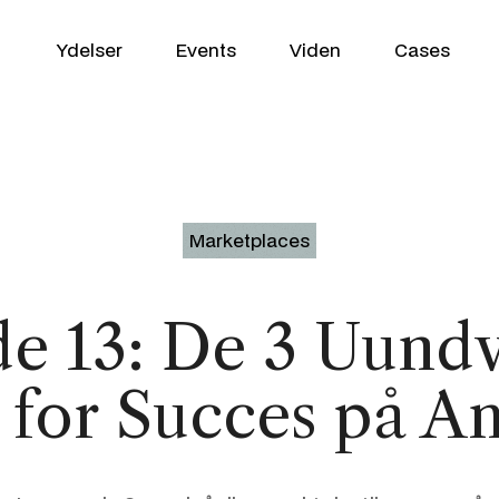
Ydelser
Events
Viden
Cases
WooCommerce
Marketplaces
VækstPartner
Shopify
e 13: De 3 Uund
SEO / GEO
Klaviyo
 for Succes på 
Google Ads
Profitmetrics
Social Media
Looker Studio