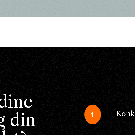
 dine
Konk
g din
1.