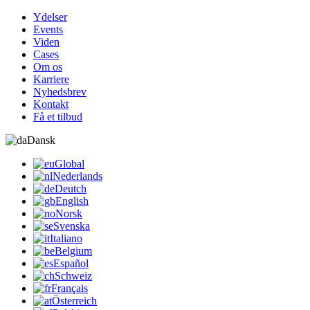
Ydelser
Events
Viden
Cases
Om os
Karriere
Nyhedsbrev
Kontakt
Få et tilbud
Dansk
Global
Nederlands
Deutch
English
Norsk
Svenska
Italiano
Belgium
Español
Schweiz
Français
Österreich