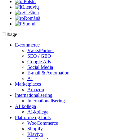
Polski
Lietuvių
Čeština
Română
Suomi
Tilbage
E-commerce
VækstPartner
SEO / GEO
Google Ads
Social Media
E-mail & Automation
AI
Marketplaces
Amazon
Internationalisering
Internationalisering
AI-kollega
AI-kollega
Platforme og tools
WooCommerce
Shopify
Klaviyo