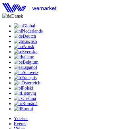
Dansk
Global
Nederlands
Deutch
English
Norsk
Svenska
Italiano
Belgium
Español
Schweiz
Français
Österreich
Polski
Lietuvių
Čeština
Română
Suomi
Ydelser
Events
Viden