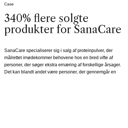
Case
340% flere solgte
produkter for SanaCare
SanaCare specialiserer sig i salg af proteinpulver, der
målrettet imødekommer behovene hos en bred vifte af
personer, der søger ekstra ernæring af forskellige årsager.
Det kan blandt andet være personer, der gennemgår en
rehabiliteringsperiode efter længere sygdomsforløb eller
kirurgiske indgreb, hvor kroppen har et øget behov for
proteiner og fedtstoffer som en essentiel del af deres
ernæringsmæssige behov.
Efter at have etableret deres tilstedeværelse på Amazon i
omkring et år, besluttede SanaCare at samarbejde med
WeMarket. Deres beslutning om at søge ekstern